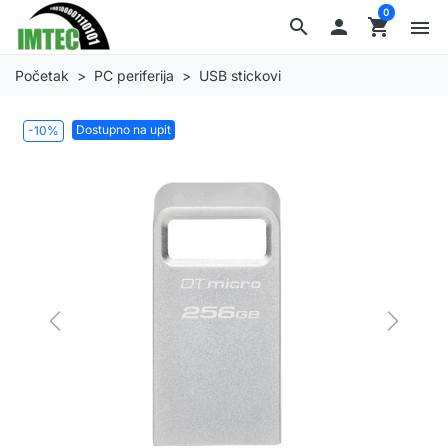
0
search

shopping_cart
menu
Početak
PC periferija
USB stickovi
Dostupno na upit
-10%
Previous
Next