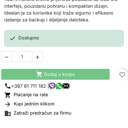
interfejs, pouzdanu pohranu i kompaktan dizajn.
Idealan je za korisnike koji traže sigurno i efikasno
rješenje za backup i dijeljenje datoteka.

Dostupno



Dodaj u korpu
favorite_border
call
+387 61 711 182 |

Plaćanje na rate

Kupi jednim klikom

Zatraži predračun za firmu