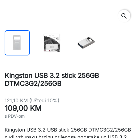
search
Kingston USB 3.2 stick 256GB
DTMC3G2/256GB
121,10 KM
(Uštedi 10%)
109,00 KM
s PDV-om
Kingston USB 3.2 USB stick 256GB DTMC3G2/256GB
nudi vrhunsku brzinu prijenosa podataka uz USB 3.2