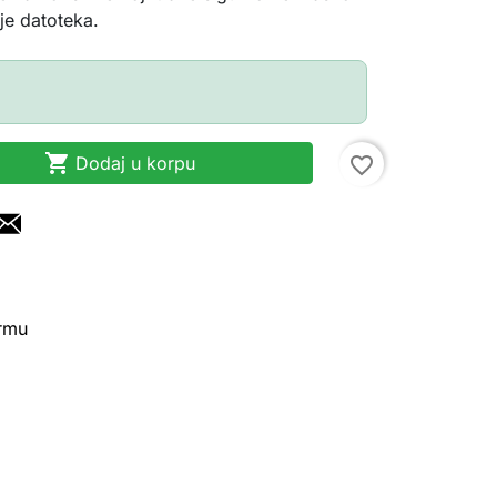
nje datoteka.

Dodaj u korpu
favorite_border
irmu