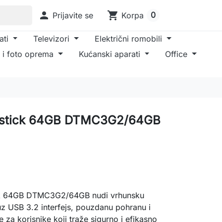

shopping_cart
0
Prijavite se
Korpa
ati
Televizori
Električni romobili
 i foto oprema
Kućanski aparati
Office
2 stick 64GB DTMC3G2/64GB
ck 64GB DTMC3G2/64GB nudi vrhunsku
uz USB 3.2 interfejs, pouzdanu pohranu i
 za korisnike koji traže sigurno i efikasno