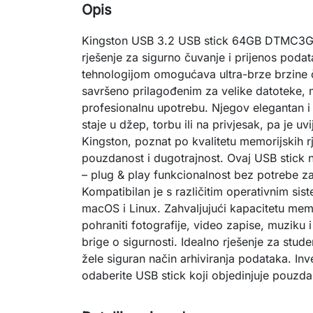
Opis
Kingston USB 3.2 USB stick 64GB DTMC3
rješenje za sigurno čuvanje i prijenos poda
tehnologijom omogućava ultra-brze brzine čit
savršeno prilagođenim za velike datoteke, m
profesionalnu upotrebu. Njegov elegantan i
staje u džep, torbu ili na privjesak, pa je uv
Kingston, poznat po kvalitetu memorijskih r
pouzdanost i dugotrajnost. Ovaj USB stick n
– plug & play funkcionalnost bez potrebe z
Kompatibilan je s različitim operativnim si
macOS i Linux. Zahvaljujući kapacitetu mem
pohraniti fotografije, video zapise, muzik
brige o sigurnosti. Idealno rješenje za stude
žele siguran način arhiviranja podataka. Inves
odaberite USB stick koji objedinjuje pouzdan