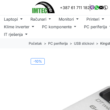
+387 61 711 182
Laptopi
Računari
Monitori
Printeri
Klime inverter
PC komponente
PC periferija
IT rješenja
Početak
PC periferija
USB stickovi
Kings
-10%