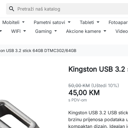
search
Mobiteli
Pametni satovi
Tableti
Fotoapar
WIFI
Gaming
Akcione kamere
Video
ton USB 3.2 stick 64GB DTMC3G2/64GB
Kingston USB 3.
50,00 KM
(Uštedi 10%)
45,00 KM
s PDV-om
Kingston USB 3.2 USB sti
brzinu prijenosa podataka 
kompaktan dizajn. Idealan je