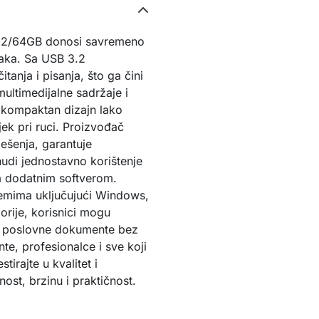
G2/64GB donosi savremeno
taka. Sa USB 3.2
anja i pisanja, što ga čini
ultimedijalne sadržaje i
 kompaktan dizajn lako
ijek pri ruci. Proizvođač
ješenja, garantuje
udi jednostavno korištenje
a dodatnim softverom.
stemima uključujući Windows,
orije, korisnici mogu
u i poslovne dokumente bez
nte, profesionalce i sve koji
tirajte u kvalitet i
ost, brzinu i praktičnost.