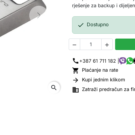
rješenje za backup i dijelje
Next

Dostupno


call
+387 61 711 182 |

Plaćanje na rate

Kupi jednim klikom
search

Zatraži predračun za f