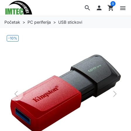
0
search

shopping_cart
menu
Početak
PC periferija
USB stickovi
-10%
Previous
Next