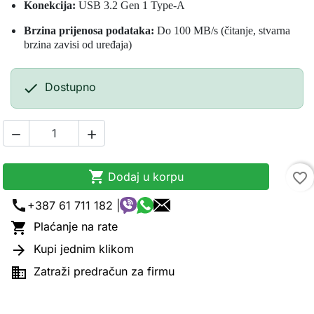
Konekcija:
USB 3.2 Gen 1 Type-A
Brzina prijenosa podataka:
Do 100 MB/s (čitanje, stvarna
brzina zavisi od uređaja)

Dostupno



Dodaj u korpu
favorite_border
call
+387 61 711 182 |

Plaćanje na rate

Kupi jednim klikom

Zatraži predračun za firmu