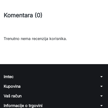
Komentara (0)
Trenutno nema recenzija korisnika.
arrow_drop_down
Imtec
arrow_drop_down
Kupovina
arrow_drop_down
Vaš račun
arrow_drop_down
Informacije o trgovini