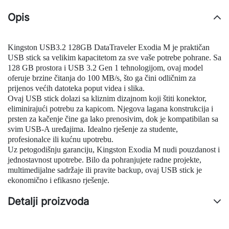
Opis
Kingston USB3.2 128GB DataTraveler Exodia M je praktičan
USB stick sa velikim kapacitetom za sve vaše potrebe pohrane. Sa
128 GB prostora i USB 3.2 Gen 1 tehnologijom, ovaj model
oferuje brzine čitanja do 100 MB/s, što ga čini odličnim za
prijenos većih datoteka poput videa i slika.
Ovaj USB stick dolazi sa kliznim dizajnom koji štiti konektor,
eliminirajući potrebu za kapicom. Njegova lagana konstrukcija i
prsten za kačenje čine ga lako prenosivim, dok je kompatibilan sa
svim USB-A uređajima. Idealno rješenje za studente,
profesionalce ili kućnu upotrebu.
Uz petogodišnju garanciju, Kingston Exodia M nudi pouzdanost i
jednostavnost upotrebe. Bilo da pohranjujete radne projekte,
multimedijalne sadržaje ili pravite backup, ovaj USB stick je
ekonomično i efikasno rješenje.
Detalji proizvoda