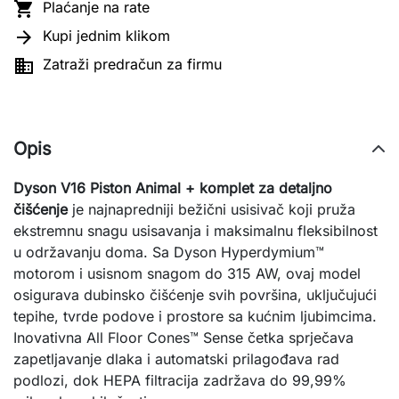

Plaćanje na rate

Kupi jednim klikom

Zatraži predračun za firmu
Opis
Dyson V16 Piston Animal + komplet za detaljno
čišćenje
je najnapredniji bežični usisivač koji pruža
ekstremnu snagu usisavanja i maksimalnu fleksibilnost
u održavanju doma. Sa Dyson Hyperdymium™
motorom i usisnom snagom do 315 AW, ovaj model
osigurava dubinsko čišćenje svih površina, uključujući
tepihe, tvrde podove i prostore sa kućnim ljubimcima.
Inovativna All Floor Cones™ Sense četka sprječava
zapetljavanje dlaka i automatski prilagođava rad
podlozi, dok HEPA filtracija zadržava do 99,99%