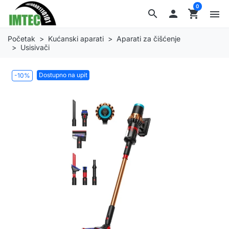
0
search

shopping_cart
menu
Početak
Kućanski aparati
Aparati za čišćenje
Usisivači
Dostupno na upit
-10%