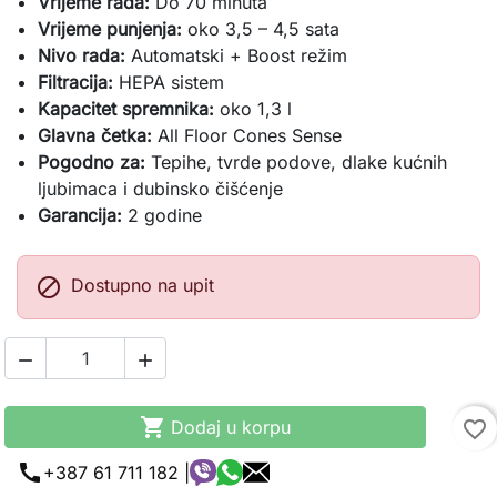
Vrijeme rada:
Do 70 minuta
Vrijeme punjenja:
oko 3,5 – 4,5 sata
Nivo rada:
Automatski + Boost režim
Filtracija:
HEPA sistem
Kapacitet spremnika:
oko 1,3 l
Glavna četka:
All Floor Cones Sense
Pogodno za:
Tepihe, tvrde podove, dlake kućnih
ljubimaca i dubinsko čišćenje
Garancija:
2 godine

Dostupno na upit



Dodaj u korpu
favorite_border
call
+387 61 711 182 |