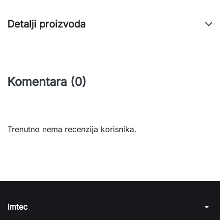
Detalji proizvoda
Komentara (0)
Trenutno nema recenzija korisnika.
arrow_drop_down
Imtec