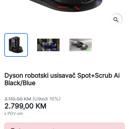
search
Dyson robotski usisavač Spot+Scrub Ai
Black/Blue
3.110,00 KM
(Uštedi 10%)
2.799,00 KM
s PDV-om