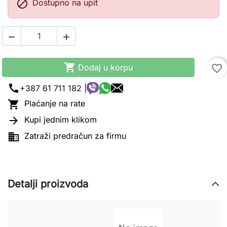

Dostupno na upit



Dodaj u korpu
favorite_border
call
+387 61 711 182 |

Plaćanje na rate

Kupi jednim klikom

Zatraži predračun za firmu
Detalji proizvoda