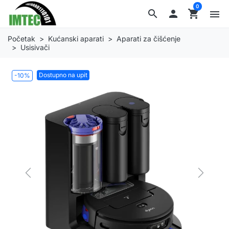
0
search

shopping_cart
menu
Početak
Kućanski aparati
Aparati za čišćenje
Usisivači
Dostupno na upit
-10%
Previous
Next