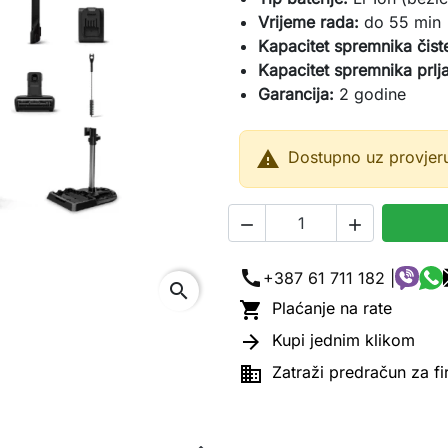
Vrijeme rada:
do 55 min
Kapacitet spremnika čist
Kapacitet spremnika prlj
Garancija:
2 godine

Dostupno uz provjer


call
+387 61 711 182 |
search

Plaćanje na rate

Kupi jednim klikom

Zatraži predračun za f