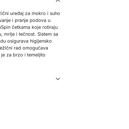
ični uređaj za mokro i suho
vanje i pranje podova u
Spin četkama koje rotiraju
, mrlje i tečnost. Sistem sa
odu osigurava higijensko
bežični rad omogućava
e za brzo i temeljito