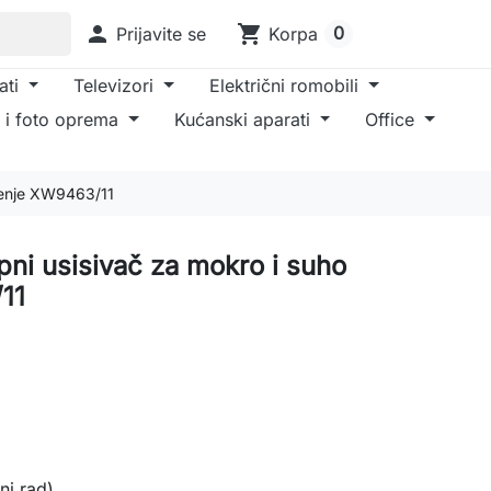

shopping_cart
0
Prijavite se
Korpa
ati
Televizori
Električni romobili
 i foto oprema
Kućanski aparati
Office
šćenje XW9463/11
apni usisivač za mokro i suho
11
ni rad)