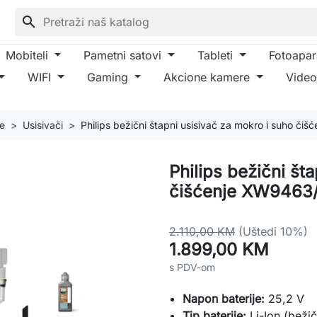
search
Mobiteli
Pametni satovi
Tableti
Fotoapar
WIFI
Gaming
Akcione kamere
Video
je
Usisivači
Philips bežični štapni usisivač za mokro i suho či
Philips bežični št
čišćenje XW9463/
2.110,00 KM
(Uštedi 10%)
1.899,00 KM
s PDV-om
Napon baterije:
25,2 V
Tip baterije:
Li-Ion (bežič