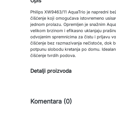
Opis
Philips XW9463/11 AquaTrio je napredni bež
čišćenje koji omogućava istovremeno usisa
jednom prolazu. Opremljen je snažnim Aqua
velikom brzinom i efikasno uklanjaju prašinu
odvojenim spremnicima za čistu i prljavu v
čišćenje bez razmazivanja nečistoće, dok 
potpunu slobodu kretanja po domu. Idealan j
čišćenje tvrdih podova.
Detalji proizvoda
Komentara (0)