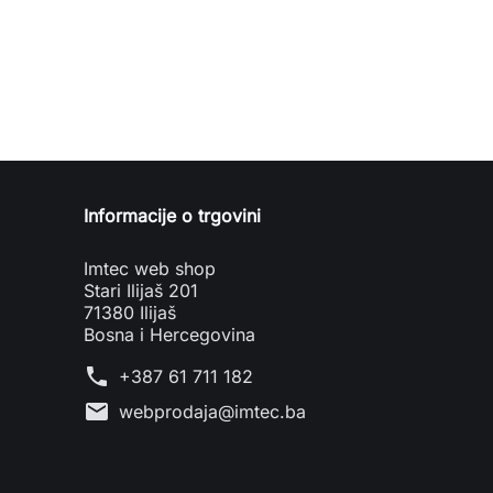
Informacije o trgovini
Imtec web shop
Stari Ilijaš 201
71380 Ilijaš
Bosna i Hercegovina
phone
+387 61 711 182
mail
webprodaja@imtec.ba