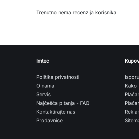
Trenutno nema recenzija korisnika.
Imtec
Kupov
Politika privatnosti
Ispor
O nama
Kako 
Servis
Plaća
Najčešća pitanja - FAQ
Plaćan
Kontaktirajte nas
Rekla
Prodavnice
Sitem