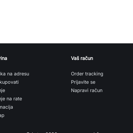
ina
Vaš račun
uka na adresu
Order tracking
kupovati
Prijavite se
nje
Napravi račun
je na rate
macija
ap