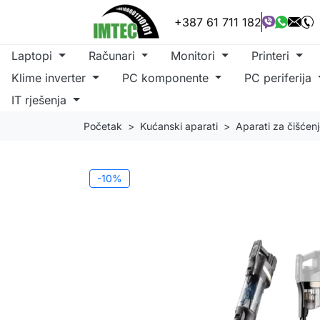
+387 61 711 182
Laptopi
Računari
Monitori
Printeri
Klime inverter
PC komponente
PC periferija
IT rješenja
Početak
Kućanski aparati
Aparati za čišćen
-10%