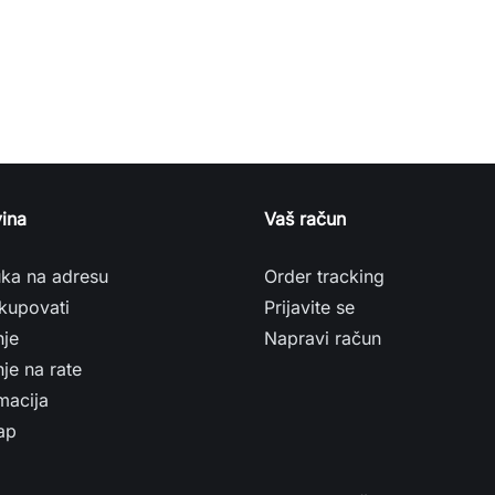
ina
Vaš račun
uka na adresu
Order tracking
kupovati
Prijavite se
nje
Napravi račun
je na rate
macija
ap