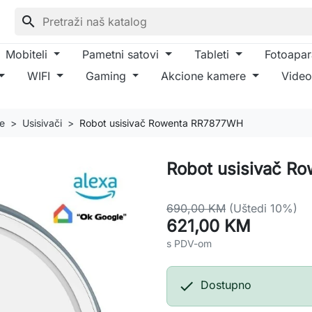
search
Mobiteli
Pametni satovi
Tableti
Fotoapar
WIFI
Gaming
Akcione kamere
Video
je
Usisivači
Robot usisivač Rowenta RR7877WH
Robot usisivač 
690,00 KM
(Uštedi 10%)
621,00 KM
s PDV-om

Dostupno