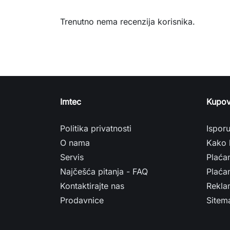
Trenutno nema recenzija korisnika.
Imtec
Kupov
Politika privatnosti
Ispor
O nama
Kako 
Servis
Plaća
Najčešća pitanja - FAQ
Plaćan
Kontaktirajte nas
Rekla
Prodavnice
Sitem