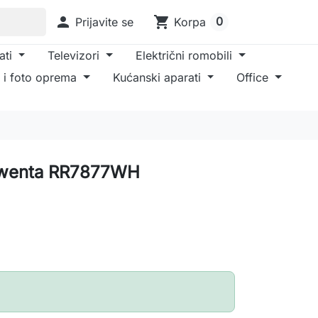

shopping_cart
0
Prijavite se
Korpa
ati
Televizori
Električni romobili
 i foto oprema
Kućanski aparati
Office
Rowenta RR7877WH