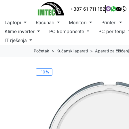
+387 61 711 182
Laptopi
Računari
Monitori
Printeri
Klime inverter
PC komponente
PC periferija
IT rješenja
Početak
Kućanski aparati
Aparati za čišćen
-10%