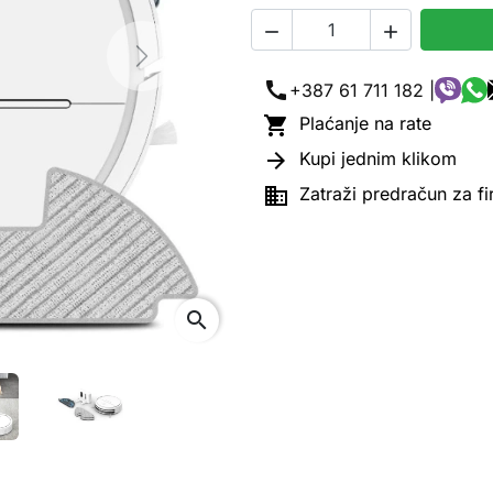


Next
call
+387 61 711 182 |

Plaćanje na rate

Kupi jednim klikom

Zatraži predračun za f
search