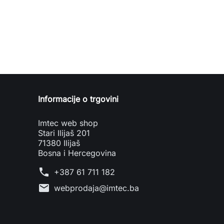
Informacije o trgovini
Imtec web shop
Stari Ilijaš 201
71380 Ilijaš
Bosna i Hercegovina
phone
+387 61 711 182
mail
webprodaja@imtec.ba