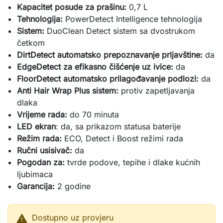
Kapacitet posude za prašinu:
0,7 L
Tehnologija:
PowerDetect Intelligence tehnologija
Sistem:
DuoClean Detect sistem sa dvostrukom
četkom
DirtDetect automatsko prepoznavanje prljavštine:
da
EdgeDetect za efikasno čišćenje uz ivice:
da
FloorDetect automatsko prilagođavanje podlozi:
da
Anti Hair Wrap Plus sistem:
protiv zapetljavanja
dlaka
Vrijeme rada:
do 70 minuta
LED ekran
: da, sa prikazom statusa baterije
Režim rada:
ECO, Detect i Boost režimi rada
Ručni usisivač:
da
Pogodan za:
tvrde podove, tepihe i dlake kućnih
ljubimaca
Garancija:
2 godine

Dostupno uz provjeru