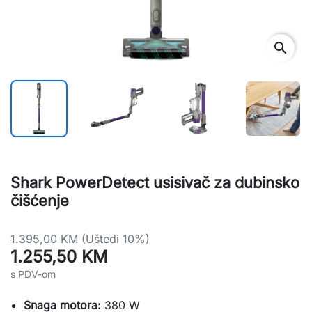
search
Shark PowerDetect usisivač za dubinsko
čišćenje
1.395,00 KM
(Uštedi 10%)
1.255,50 KM
s PDV-om
Snaga motora:
380 W