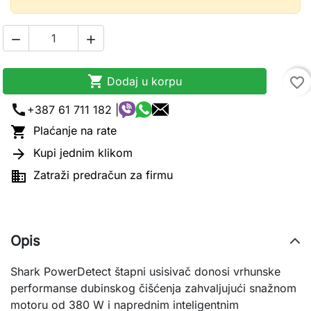



Dodaj u korpu
favorite_border
call
+387 61 711 182 |

Plaćanje na rate

Kupi jednim klikom

Zatraži predračun za firmu
Opis
Shark PowerDetect štapni usisivač donosi vrhunske
performanse dubinskog čišćenja zahvaljujući snažnom
motoru od 380 W i naprednim inteligentnim