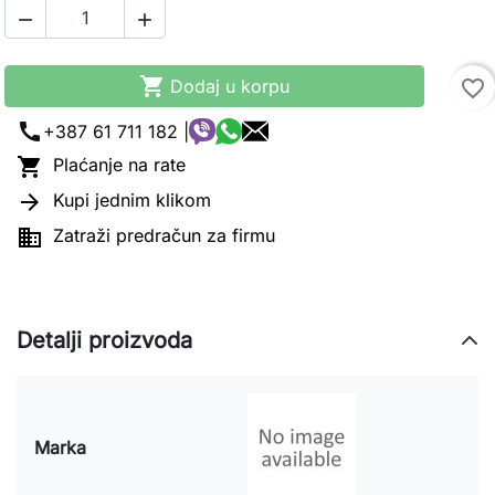



Dodaj u korpu
favorite_border
call
+387 61 711 182 |

Plaćanje na rate

Kupi jednim klikom

Zatraži predračun za firmu
Detalji proizvoda
Marka