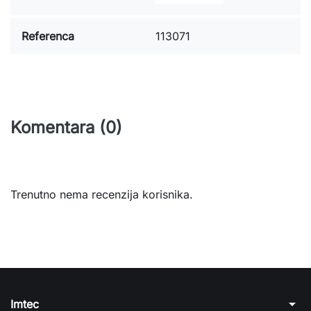
Referenca
113071
Komentara (0)
Trenutno nema recenzija korisnika.
arrow_drop_down
Imtec