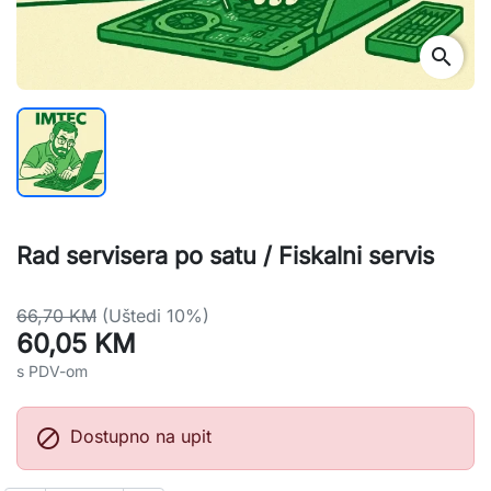
search
Rad servisera po satu / Fiskalni servis
66,70 KM
(Uštedi 10%)
60,05 KM
s PDV-om

Dostupno na upit