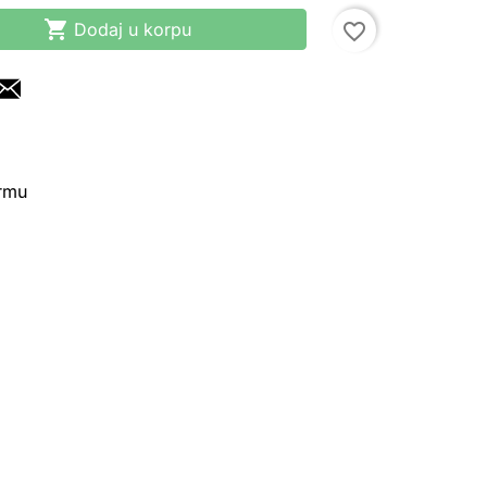

Dodaj u korpu
favorite_border
irmu