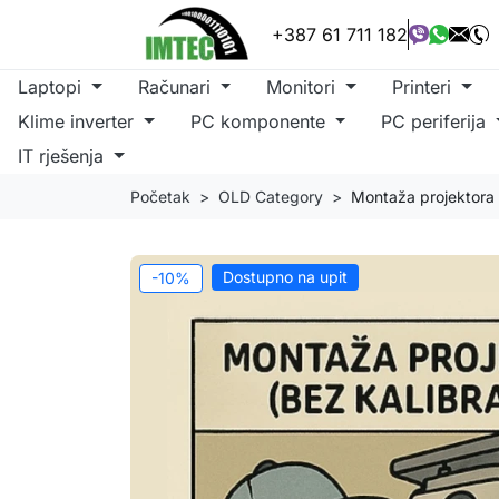
+387 61 711 182
Laptopi
Računari
Monitori
Printeri
Klime inverter
PC komponente
PC periferija
IT rješenja
Početak
OLD Category
Montaža projektora (
Dostupno na upit
-10%