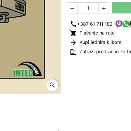


call
+387 61 711 182 |

Plaćanje na rate

Kupi jednim klikom

Zatraži predračun za f
search