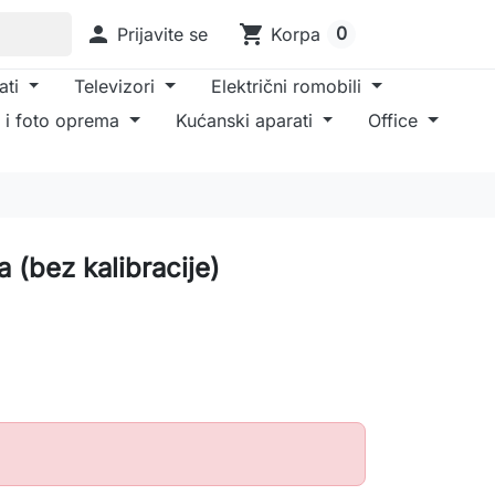

shopping_cart
0
Prijavite se
Korpa
ati
Televizori
Električni romobili
 i foto oprema
Kućanski aparati
Office
 (bez kalibracije)