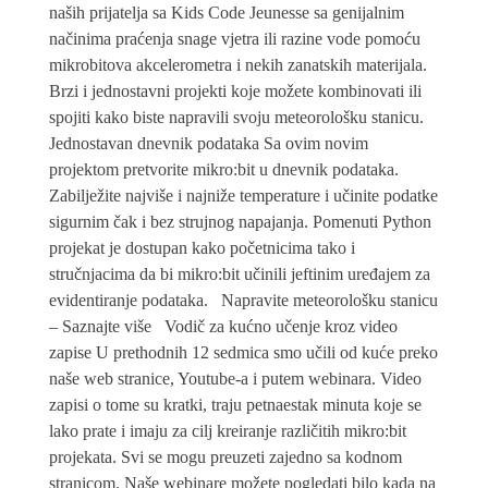
naših prijatelja sa Kids Code Jeunesse sa genijalnim
načinima praćenja snage vjetra ili razine vode pomoću
mikrobitova akcelerometra i nekih zanatskih materijala.
Brzi i jednostavni projekti koje možete kombinovati ili
spojiti kako biste napravili svoju meteorološku stanicu.
Jednostavan dnevnik podataka Sa ovim novim
projektom pretvorite mikro:bit u dnevnik podataka.
Zabilježite najviše i najniže temperature i učinite podatke
sigurnim čak i bez strujnog napajanja. Pomenuti Python
projekat je dostupan kako početnicima tako i
stručnjacima da bi mikro:bit učinili jeftinim uređajem za
evidentiranje podataka. Napravite meteorološku stanicu
– Saznajte više Vodič za kućno učenje kroz video
zapise U prethodnih 12 sedmica smo učili od kuće preko
naše web stranice, Youtube-a i putem webinara. Video
zapisi o tome su kratki, traju petnaestak minuta koje se
lako prate i imaju za cilj kreiranje različitih mikro:bit
projekata. Svi se mogu preuzeti zajedno sa kodnom
stranicom. Naše webinare možete pogledati bilo kada na