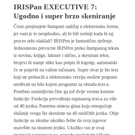
IRISPan EXECUTIVE 7:
Ugodno i super brzo skeniranje
Često prepisujete štampani sadržaj u elektronsku formu,
jer vam je to neophodno, ali bi bili sretniji kada bi taj
proces sebi olakšali? IRISPen je fantastično rješenje.
Jednostavno prevucite IRISPen preko štampanog teksta
iz novina, knjige, fakture i slično, a skenirani tekst,
brojevi ili manje slike kao potpis ili logotip, automatski
će se pojaviti na vašem računaru. Super stvar je što text
koji ste prebacili u elektronsku verziju možete potpuno
uređivati na bilo kojem programu za obradu text-a.
Posebno zanimljivim čine ga još dvije veoma korisne
funkcije: Funkcija prevođenja napisanog text-a za više
od 40 jezika; Pametna sinteza glasa koja omogućuje
slušanje svega što skenirate na 40 različitih jezika. Obje
funkcije su idealne ukoliko želite da svoj izgovor
usavršite na stranom jeziku. Ukoliko vas je ovaj
proizvod zainteresovao, ponudu pogledajte klikom