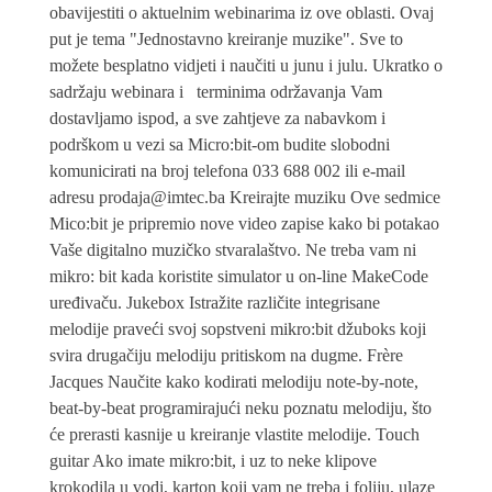
obavijestiti o aktuelnim webinarima iz ove oblasti. Ovaj
put je tema "Jednostavno kreiranje muzike". Sve to
možete besplatno vidjeti i naučiti u junu i julu. Ukratko o
sadržaju webinara i terminima održavanja Vam
dostavljamo ispod, a sve zahtjeve za nabavkom i
podrškom u vezi sa Micro:bit-om budite slobodni
komunicirati na broj telefona 033 688 002 ili e-mail
adresu prodaja@imtec.ba Kreirajte muziku Ove sedmice
Mico:bit je pripremio nove video zapise kako bi potakao
Vaše digitalno muzičko stvaralaštvo. Ne treba vam ni
mikro: bit kada koristite simulator u on-line MakeCode
uređivaču. Jukebox Istražite različite integrisane
melodije praveći svoj sopstveni mikro:bit džuboks koji
svira drugačiju melodiju pritiskom na dugme. Frère
Jacques Naučite kako kodirati melodiju note-by-note,
beat-by-beat programirajući neku poznatu melodiju, što
će prerasti kasnije u kreiranje vlastite melodije. Touch
guitar Ako imate mikro:bit, i uz to neke klipove
krokodila u vodi, karton koji vam ne treba i foliju, ulaze