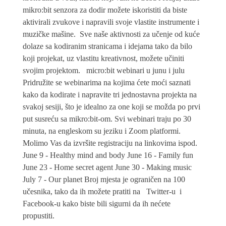
mikro:bit senzora za dodir možete iskoristiti da biste
aktivirali zvukove i napravili svoje vlastite instrumente i
muzičke mašine. Sve naše aktivnosti za učenje od kuće
dolaze sa kodiranim stranicama i idejama tako da bilo
koji projekat, uz vlastitu kreativnost, možete učiniti
svojim projektom. micro:bit webinari u junu i julu
Pridružite se webinarima na kojima ćete moći saznati
kako da kodirate i napravite tri jednostavna projekta na
svakoj sesiji, što je idealno za one koji se možda po prvi
put susreću sa mikro:bit-om. Svi webinari traju po 30
minuta, na engleskom su jeziku i Zoom platformi.
Molimo Vas da izvršite registraciju na linkovima ispod.
June 9 - Healthy mind and body June 16 - Family fun
June 23 - Home secret agent June 30 - Making music
July 7 - Our planet Broj mjesta je ograničen na 100
učesnika, tako da ih možete pratiti na Twitter-u i
Facebook-u kako biste bili sigurni da ih nećete
propustiti.