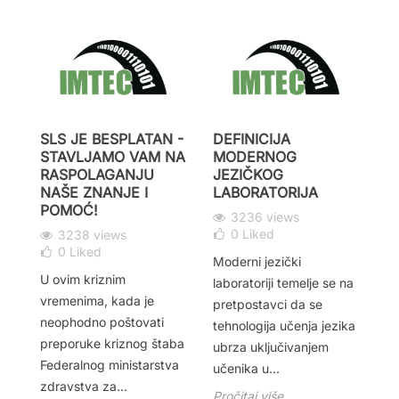
SLS JE BESPLATAN -
DEFINICIJA
P
STAVLJAMO VAM NA
MODERNOG
Š
RASPOLAGANJU
JEZIČKOG
Z
NAŠE ZNANJE I
LABORATORIJA
O
POMOĆ!
3236 views
0
Liked
3238 views
0
Liked
Moderni jezički
Mi
U ovim kriznim
laboratoriji temelje se na
u 
vremenima, kada je
pretpostavci da se
bu
neophodno poštovati
tehnologija učenja jezika
tr
preporuke kriznog štaba
ubrza uključivanjem
ob
Federalnog ministarstva
učenika u...
s
zdravstva za...
do
Pročitaj više