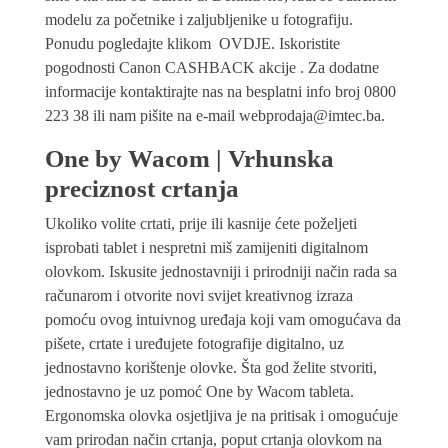
modelu za početnike i zaljubljenike u fotografiju.
Ponudu pogledajte klikom OVDJE. Iskoristite
pogodnosti Canon CASHBACK akcije . Za dodatne
informacije kontaktirajte nas na besplatni info broj 0800
223 38 ili nam pišite na e-mail webprodaja@imtec.ba.
One by Wacom | Vrhunska
preciznost crtanja
Ukoliko volite crtati, prije ili kasnije ćete poželjeti
isprobati tablet i nespretni miš zamijeniti digitalnom
olovkom. Iskusite jednostavniji i prirodniji način rada sa
računarom i otvorite novi svijet kreativnog izraza
pomoću ovog intuivnog uređaja koji vam omogućava da
pišete, crtate i uređujete fotografije digitalno, uz
jednostavno korištenje olovke. Šta god želite stvoriti,
jednostavno je uz pomoć One by Wacom tableta.
Ergonomska olovka osjetljiva je na pritisak i omogućuje
vam prirodan način crtanja, poput crtanja olovkom na