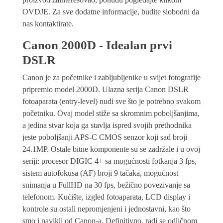
OVDJE. Za sve dodatne informacije, budite slobodni da
nas kontaktirate.
Canon 2000D - Idealan prvi
DSLR
Canon je za početnike i zabljubljenike u svijet fotografije
pripremio model 2000D. Ulazna serija Canon DSLR
fotoaparata (entry-level) nudi sve što je potrebno svakom
početniku. Ovaj model stiže sa skromnim poboljšanjima,
a jedina stvar koja ga stavlja ispred svojih prethodnika
jeste poboljšanji APS-C CMOS senzor koji sad broji
24.1MP. Ostale bitne komponente su se zadržale i u ovoj
seriji: procesor DIGIC 4+ sa mogućnosti fotkanja 3 fps,
sistem autofokusa (AF) broji 9 tačaka, mogućnost
snimanja u FullHD na 30 fps, bežično povezivanje sa
telefonom. Kućište, izgled fotoaparata, LCD display i
kontrole su ostali nepromjenjeni i jednostavni, kao što
smo i navikli od Canon-a. Definitivno, radi se odličnom