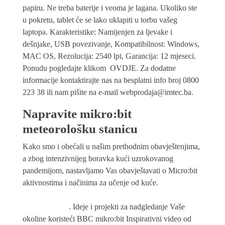
papiru. Ne treba baterije i veoma je lagana. Ukoliko ste
u pokretu, tablet će se lako uklapiti u torbu vašeg
laptopa. Karakteristike: Namijenjen za ljevake i
dešnjake, USB povezivanje, Kompatibilnost: Windows,
MAC OS, Rezolucija: 2540 lpi, Garancija: 12 mjeseci.
Ponudu pogledajte klikom OVDJE. Za dodatne
informacije kontaktirajte nas na besplatni info broj 0800
223 38 ili nam pišite na e-mail webprodaja@imtec.ba.
Napravite mikro:bit
meteorološku stanicu
Kako smo i obećali u našim prethodnim obavještenjima,
a zbog intenzivnijeg boravka kući uzrokovanog
pandemijom, nastavljamo Vas obavještavati o Micro:bit
aktivnostima i načinima za učenje od kuće.
. Ideje i projekti za nadgledanje Vaše
okoline koristeći BBC mikro:bit Inspirativni video od