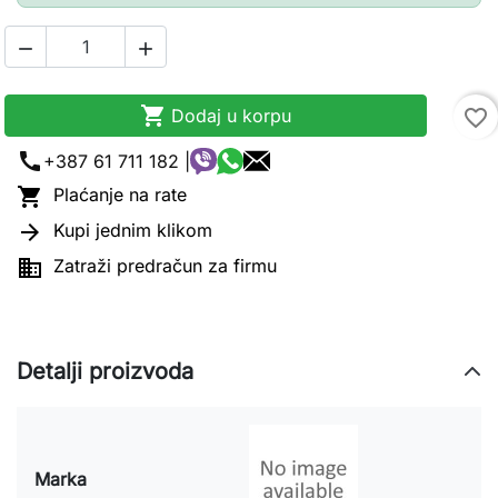



Dodaj u korpu
favorite_border
call
+387 61 711 182 |

Plaćanje na rate

Kupi jednim klikom

Zatraži predračun za firmu
Detalji proizvoda
Marka