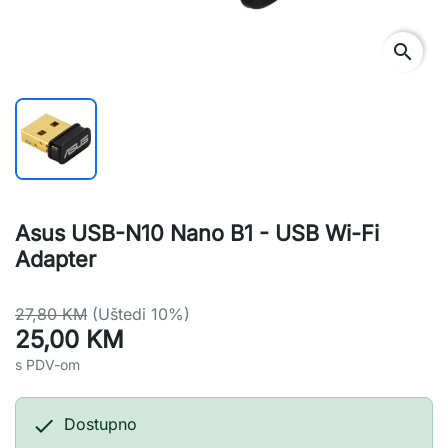
search
Asus USB-N10 Nano B1 - USB Wi-Fi
Adapter
27,80 KM
(Uštedi 10%)
25,00 KM
s PDV-om

Dostupno