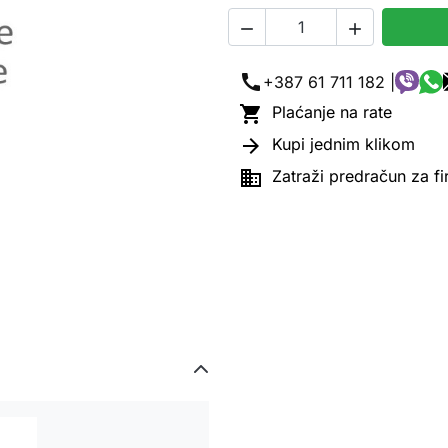


call
+387 61 711 182 |

Plaćanje na rate

Kupi jednim klikom

Zatraži predračun za f