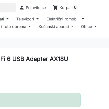

shopping_cart
0
Prijavite se
Korpa
ati
Televizori
Električni romobili
 i foto oprema
Kućanski aparati
Office
-Fi 6 USB Adapter AX18U