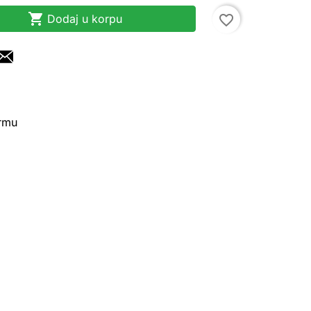

Dodaj u korpu
favorite_border
irmu