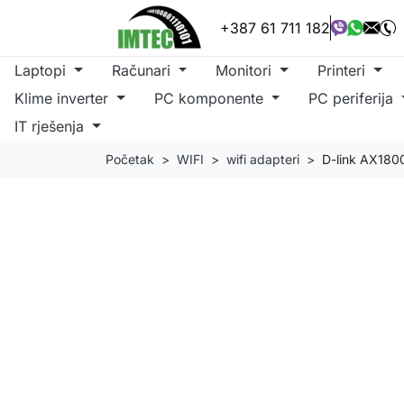
+387 61 711 182
Laptopi
Računari
Monitori
Printeri
Klime inverter
PC komponente
PC periferija
IT rješenja
Početak
WIFI
wifi adapteri
D-link AX180