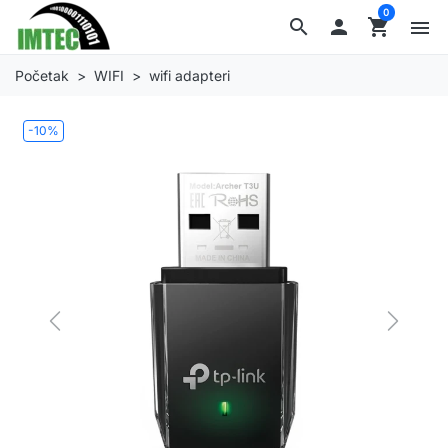
0
search

shopping_cart
menu
Početak
WIFI
wifi adapteri
-10%
Previous
Next