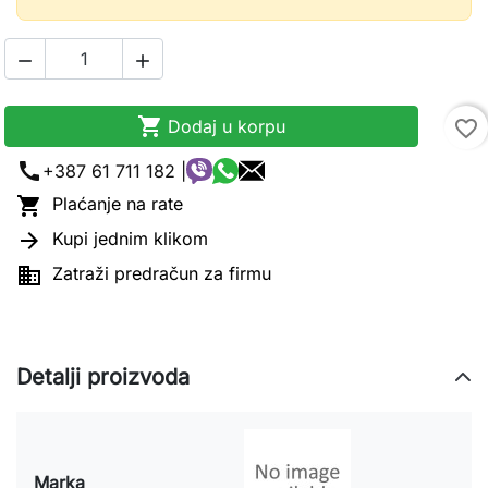



Dodaj u korpu
favorite_border
call
+387 61 711 182 |

Plaćanje na rate

Kupi jednim klikom

Zatraži predračun za firmu
Detalji proizvoda
Marka