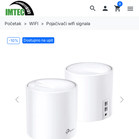
0
search

shopping_cart
menu
Početak
WIFI
Pojačivači wifi signala
Dostupno na upit
-10%
Previous
Next