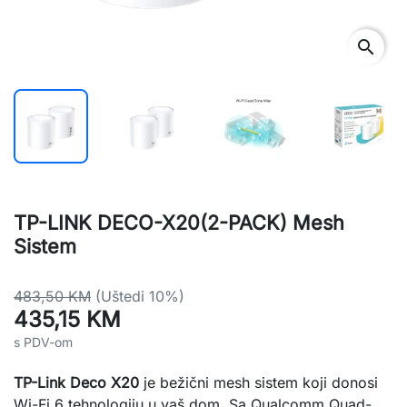
search
TP-LINK DECO-X20(2-PACK) Mesh
Sistem
483,50 KM
(Uštedi 10%)
435,15 KM
s PDV-om
TP-Link Deco X20
je bežični mesh sistem koji donosi
Wi-Fi 6 tehnologiju u vaš dom. Sa Qualcomm Quad-