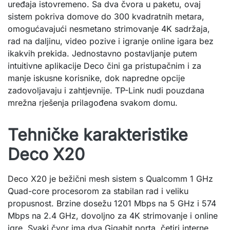
uređaja istovremeno. Sa dva čvora u paketu, ovaj
sistem pokriva domove do 300 kvadratnih metara,
omogućavajući nesmetano strimovanje 4K sadržaja,
rad na daljinu, video pozive i igranje online igara bez
ikakvih prekida. Jednostavno postavljanje putem
intuitivne aplikacije Deco čini ga pristupačnim i za
manje iskusne korisnike, dok napredne opcije
zadovoljavaju i zahtjevnije. TP-Link nudi pouzdana
mrežna rješenja prilagođena svakom domu.
Tehničke karakteristike
Deco X20
Deco X20 je bežični mesh sistem s Qualcomm 1 GHz
Quad-core procesorom za stabilan rad i veliku
propusnost. Brzine dosežu 1201 Mbps na 5 GHz i 574
Mbps na 2.4 GHz, dovoljno za 4K strimovanje i online
igre. Svaki čvor ima dva Gigabit porta, četiri interne