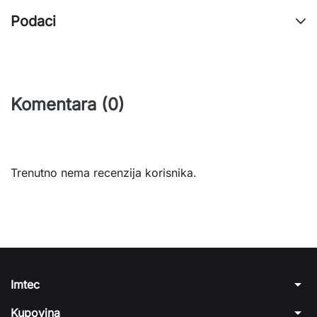
Podaci
Komentara (0)
Trenutno nema recenzija korisnika.
arrow_drop_down
Imtec
arrow_drop_down
Kupovina