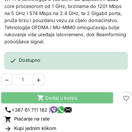
core procesorom od 1 GHz, brzinama do 1201 Mbps
na 5 GHz i 574 Mbps na 2.4 GHz, te 2 Gigabit porta,
pruža brzu i pouzdanu vezu za cijelo domaćinstvo.
Tehnologije OFDMA i MU-MIMO omogućavaju bolje
rukovanje više uređaja istovremeno, dok Beamforming
poboljšava signal.

Dostupno



Dodaj u korpu
favorite_border
call
+387 61 711 182 |

Plaćanje na rate

Kupi jednim klikom