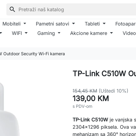
search
Mobiteli
Pametni satovi
Tableti
Fotoapar
WIFI
Gaming
Akcione kamere
Video
 Outdoor Security Wi-Fi kamera
TP-Link C510W Ou
154,45 KM
(Uštedi 10%)
139,00 KM
s PDV-om
TP-Link C510W
je vanjska 
2304x1296 piksela. Ova van
mehanizam sa 360° horizont