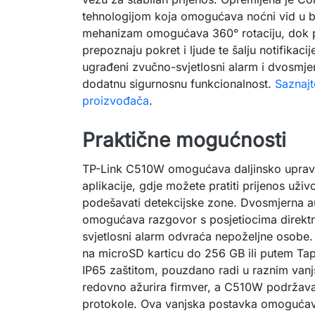
tehnologijom koja omogućava noćni vid u bo
mehanizam omogućava 360° rotaciju, dok 
prepoznaju pokret i ljude te šalju notifikaci
ugrađeni zvučno-svjetlosni alarm i dvosmje
dodatnu sigurnosnu funkcionalnost.
Saznajt
proizvođača
.
Praktične mogućnosti
TP-Link C510W omogućava daljinsko uprav
aplikacije, gdje možete pratiti prijenos uživ
podešavati detekcijske zone. Dvosmjerna a
omogućava razgovor s posjetiocima direk
svjetlosni alarm odvraća nepoželjne osob
na microSD karticu do 256 GB ili putem Tap
IP65 zaštitom, pouzdano radi u raznim vanj
redovno ažurira firmver, a C510W podržava
protokole. Ova vanjska postavka omogućava