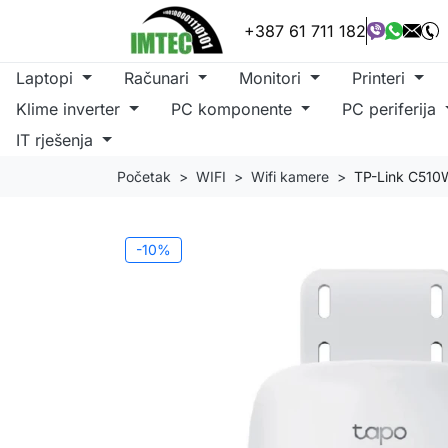
+387 61 711 182
Laptopi
Računari
Monitori
Printeri
Klime inverter
PC komponente
PC periferija
IT rješenja
Početak
WIFI
Wifi kamere
TP-Link C510W
-10%