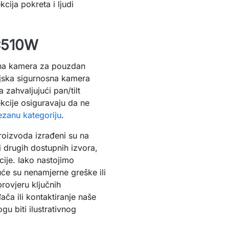
cija pokreta i ljudi
 C510W
sna kamera za pouzdan
njska sigurnosna kamera
 zahvaljujući pan/tilt
kcije osiguravaju da ne
ezanu kategoriju
.
roizvoda izrađeni su na
 drugih dostupnih izvora,
ije. Iako nastojimo
će su nenamjerne greške ili
rovjeru ključnih
ača ili kontaktiranje naše
u biti ilustrativnog