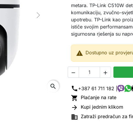
metara. TP-Link C510W dete
komunikaciju, zvučno-svjetl
Next
upotrebu. TP-Link kao pro
ističe svojim performansam
sigurnosna rješenja su nap

Dostupno uz provjer


search
call
+387 61 711 182 |

Plaćanje na rate

Kupi jednim klikom

Zatraži predračun za f