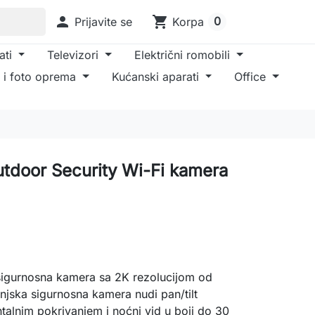

shopping_cart
0
Prijavite se
Korpa
ati
Televizori
Električni romobili
 i foto oprema
Kućanski aparati
Office
tdoor Security Wi-Fi kamera
sigurnosna kamera sa 2K rezolucijom od
jska sigurnosna kamera nudi pan/tilt
alnim pokrivanjem i noćni vid u boji do 30