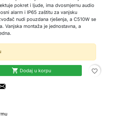
ktuje pokret i ljude, ima dvosmjernu audio
osni alarm i IP65 zaštitu za vanjsku
izvođač nudi pouzdana rješenja, a C510W se
a. Vanjska montaža je jednostavna, a
redna.
u

Dodaj u korpu
favorite_border
irmu