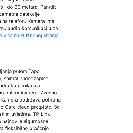
ji do 30 metara. Pan/tilt
pametne detekcije
je na telefon. Kamera ima
rnu audio komunikaciju za
e više na službenoj stranici
ljanje putem Tapo
o, snimati videozapise i
udio komunikacija
tno putem kamere. Zvučno-
e. Kamera podržava pohranu
o Care cloud pretplate. Sa
skim uvjetima. TP-Link
 najnovije sigurnosne
 fleksibilno praćenje