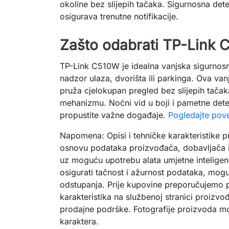
okoline bez slijepih tačaka. Sigurnosna detek
osigurava trenutne notifikacije.
Zašto odabrati TP-Link
TP-Link C510W je idealna vanjska sigurno
nadzor ulaza, dvorišta ili parkinga. Ova va
pruža cjelokupan pregled bez slijepih tačaka
mehanizmu. Noćni vid u boji i pametne dete
propustite važne događaje.
Pogledajte pov
Napomena: Opisi i tehničke karakteristike p
osnovu podataka proizvođača, dobavljača i
uz moguću upotrebu alata umjetne inteligenc
osigurati tačnost i ažurnost podataka, mogu
odstupanja. Prije kupovine preporučujemo p
karakteristika na službenoj stranici proizvođ
prodajne podrške. Fotografije proizvoda mog
karaktera.