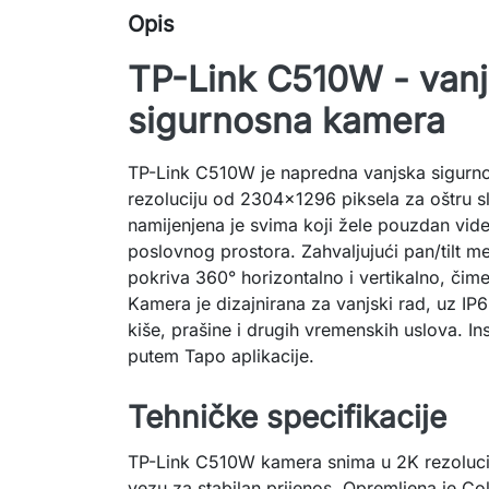
Opis
TP-Link C510W - van
sigurnosna kamera
TP-Link C510W je napredna vanjska sigurn
rezoluciju od 2304x1296 piksela za oštru s
namijenjena je svima koji žele pouzdan vide
poslovnog prostora. Zahvaljujući pan/tilt
pokriva 360° horizontalno i vertikalno, čime 
Kamera je dizajnirana za vanjski rad, uz IP65 
kiše, prašine i drugih vremenskih uslova. Ins
putem Tapo aplikacije.
Tehničke specifikacije
TP-Link C510W kamera snima u 2K rezoluciji
vezu za stabilan prijenos. Opremljena je Co