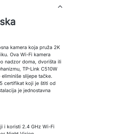
jska
osna kamera koja pruža 2K
liku. Ova Wi-Fi kamera
o nadzor doma, dvorišta ili
 mehanizmu, TP-Link C510W
eliminiše slijepe tačke.
certifikat koji je štiti od
talacija je jednostavna
 i koristi 2.4 GHz Wi-Fi
lor Night Vision