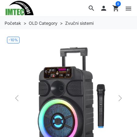
0
search

shopping_cart
menu
Početak
OLD Category
Zvučni sistemi
-10%
Previous
Next