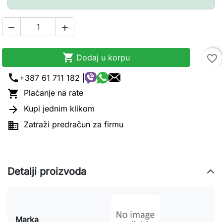



Dodaj u korpu
favorite_border
call
+387 61 711 182 |

Plaćanje na rate

Kupi jednim klikom

Zatraži predračun za firmu
Detalji proizvoda
Marka