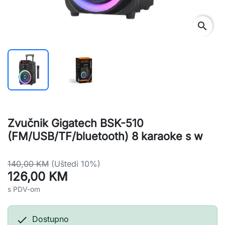
search
Zvučnik Gigatech BSK-510
(FM/USB/TF/bluetooth) 8 karaoke s w
140,00 KM
(Uštedi 10%)
126,00 KM
s PDV-om

Dostupno