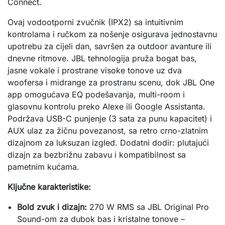
Connect.
Ovaj vodootporni zvučnik (IPX2) sa intuitivnim 
kontrolama i ručkom za nošenje osigurava jednostavnu 
upotrebu za cijeli dan, savršen za outdoor avanture ili 
dnevne ritmove. JBL tehnologija pruža bogat bas, 
jasne vokale i prostrane visoke tonove uz dva 
woofersa i midrange za prostranu scenu, dok JBL One 
app omogućava EQ podešavanja, multi-room i 
glasovnu kontrolu preko Alexe ili Google Assistanta. 
Podržava USB-C punjenje (3 sata za punu kapacitet) i 
AUX ulaz za žičnu povezanost, sa retro crno-zlatnim 
dizajnom za luksuzan izgled. Dodatni dodir: plutajući 
dizajn za bezbrižnu zabavu i kompatibilnost sa 
pametnim kućama.
Ključne karakteristike:
Bold zvuk i dizajn:
270 W RMS sa JBL Original Pro
Sound-om za dubok bas i kristalne tonove –