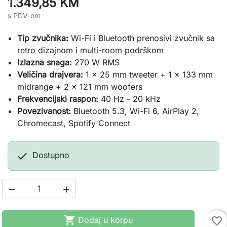
1.349,85 KM
s PDV-om
Tip zvučnika:
Wi-Fi i Bluetooth prenosivi zvučnik sa
retro dizajnom i multi-room podrškom
Izlazna snaga:
270 W RMS
Veličina drajvera:
1 x 25 mm tweeter + 1 x 133 mm
midrange + 2 x 121 mm woofers
Frekvencijski raspon:
40 Hz - 20 kHz
Povezivanost:
Bluetooth 5.3, Wi-Fi 6, AirPlay 2,
Chromecast, Spotify Connect

Dostupno



Dodaj u korpu
favorite_border