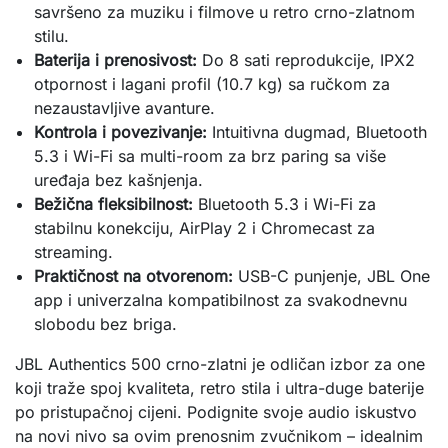
savršeno za muziku i filmove u retro crno-zlatnom
stilu.
Baterija i prenosivost:
Do 8 sati reprodukcije, IPX2
otpornost i lagani profil (10.7 kg) sa ručkom za
nezaustavljive avanture.
Kontrola i povezivanje:
Intuitivna dugmad, Bluetooth
5.3 i Wi-Fi sa multi-room za brz paring sa više
uređaja bez kašnjenja.
Bežična fleksibilnost:
Bluetooth 5.3 i Wi-Fi za
stabilnu konekciju, AirPlay 2 i Chromecast za
streaming.
Praktičnost na otvorenom:
USB-C punjenje, JBL One
app i univerzalna kompatibilnost za svakodnevnu
slobodu bez briga.
JBL Authentics 500 crno-zlatni je odličan izbor za one 
koji traže spoj kvaliteta, retro stila i ultra-duge baterije 
po pristupačnoj cijeni. Podignite svoje audio iskustvo 
na novi nivo sa ovim prenosnim zvučnikom – idealnim 