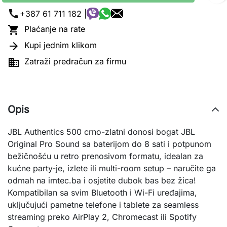
call
+387 61 711 182 |

Plaćanje na rate

Kupi jednim klikom

Zatraži predračun za firmu
Opis
JBL Authentics 500 crno-zlatni donosi bogat JBL 
Original Pro Sound sa baterijom do 8 sati i potpunom 
bežičnošću u retro prenosivom formatu, idealan za 
kućne party-je, izlete ili multi-room setup – naručite ga 
odmah na imtec.ba i osjetite dubok bas bez žica! 
Kompatibilan sa svim Bluetooth i Wi-Fi uređajima, 
uključujući pametne telefone i tablete za seamless 
streaming preko AirPlay 2, Chromecast ili Spotify 