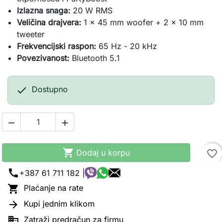
Izlazna snaga:
20 W RMS
Veličina drajvera:
1 x 45 mm woofer + 2 x 10 mm
tweeter
Frekvencijski raspon:
65 Hz - 20 kHz
Povezivanost:
Bluetooth 5.1

Dostupno



Dodaj u korpu
favorite_border
call
+387 61 711 182 |

Plaćanje na rate

Kupi jednim klikom

Zatraži predračun za firmu