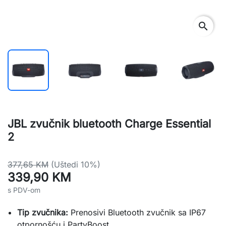
search
JBL zvučnik bluetooth Charge Essential
2
377,65 KM
(Uštedi 10%)
339,90 KM
s PDV-om
Tip zvučnika:
Prenosivi Bluetooth zvučnik sa IP67
otpornošću i PartyBoost