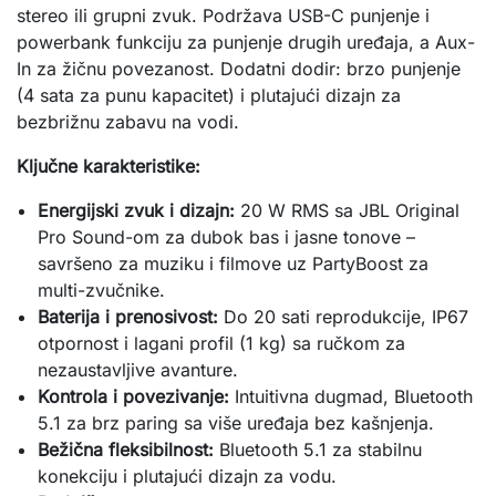
stereo ili grupni zvuk. Podržava USB-C punjenje i 
powerbank funkciju za punjenje drugih uređaja, a Aux-
In za žičnu povezanost. Dodatni dodir: brzo punjenje 
(4 sata za punu kapacitet) i plutajući dizajn za 
bezbrižnu zabavu na vodi.
Ključne karakteristike:
Energijski zvuk i dizajn:
20 W RMS sa JBL Original
Pro Sound-om za dubok bas i jasne tonove –
savršeno za muziku i filmove uz PartyBoost za
multi-zvučnike.
Baterija i prenosivost:
Do 20 sati reprodukcije, IP67
otpornost i lagani profil (1 kg) sa ručkom za
nezaustavljive avanture.
Kontrola i povezivanje:
Intuitivna dugmad, Bluetooth
5.1 za brz paring sa više uređaja bez kašnjenja.
Bežična fleksibilnost:
Bluetooth 5.1 za stabilnu
konekciju i plutajući dizajn za vodu.