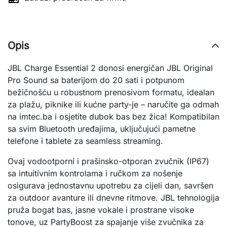
Opis
JBL Charge Essential 2 donosi energičan JBL Original 
Pro Sound sa baterijom do 20 sati i potpunom 
bežičnošću u robustnom prenosivom formatu, idealan 
za plažu, piknike ili kućne party-je – naručite ga odmah 
na imtec.ba i osjetite dubok bas bez žica! Kompatibilan 
sa svim Bluetooth uređajima, uključujući pametne 
telefone i tablete za seamless streaming.
Ovaj vodootporni i prašinsko-otporan zvučnik (IP67) 
sa intuitivnim kontrolama i ručkom za nošenje 
osigurava jednostavnu upotrebu za cijeli dan, savršen 
za outdoor avanture ili dnevne ritmove. JBL tehnologija 
pruža bogat bas, jasne vokale i prostrane visoke 
tonove, uz PartyBoost za spajanje više zvučnika za 