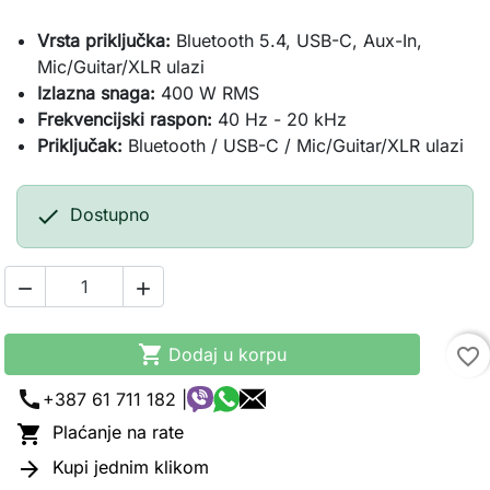
Vrsta priključka:
Bluetooth 5.4, USB-C, Aux-In,
Mic/Guitar/XLR ulazi
Izlazna snaga:
400 W RMS
Frekvencijski raspon:
40 Hz - 20 kHz
Priključak:
Bluetooth / USB-C / Mic/Guitar/XLR ulazi

Dostupno



Dodaj u korpu
favorite_border
call
+387 61 711 182 |

Plaćanje na rate

Kupi jednim klikom