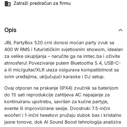

Zatraži predračun za firmu
Opis
JBL PartyBox 520 crni donosi moćan party zvuk sa 
400 W RMS i futurističkim svjetlosnim showom, idealan 
za velike okupljanja – naručite ga na imtec.ba i oživite 
atmosferu! Povezivanje putem Bluetootha 5.4, USB-C-
a ili mic/guitar/XLR ulaza osigurava kompatibilnost sa 
svim uređajima, uključujući karaoke i DJ setup.
Ovaj otporan na prskanje (IPX4) zvučnik sa baterijom 
do 15 sati reprodukcije zahtijeva AC napajanje za 
kontinuiranu upotrebu, savršen za kućne partyje, 
evente ili improvizirane sesije. Dvostruki 7.5-inčni 
wooferi i 1-inčni tweetovi pružaju dubok bas i kristalno 
jasne tonove, dok AI Sound Boost tehnologija analizira 