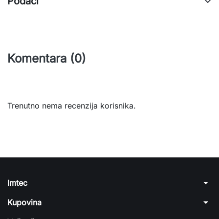
Podaci
Komentara (0)
Trenutno nema recenzija korisnika.
arrow_drop_down
Imtec
arrow_drop_down
Kupovina