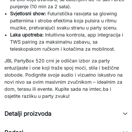
punjenje (10 min za 2 sata).
Svjetlosni show:
Futuristička rasvjeta sa glowing
patternima i strobe efektima koja pulsira u ritmu
muzike, pretvarajući svaku stranu u party scenu.
Laka upotreba:
Intuitivna kontrola, app integracija i
TWS pairing za maksimalnu zabavu, sa
teleskopskom ručkom i kotačima za mobilnost.
JBL PartyBox 520 crni je odličan izbor za party 
entuzijaste i one koji traže spoj moći, stila i bežične 
slobode. Podignite svoje audio i vizuelno iskustvo na 
novi nivo sa ovim masivnim zvučnikom – idealnim za 
dom, terasu ili evente. Kupite sada na imtec.ba i 
osjetite razliku u party zvuku!
Detalji proizvoda