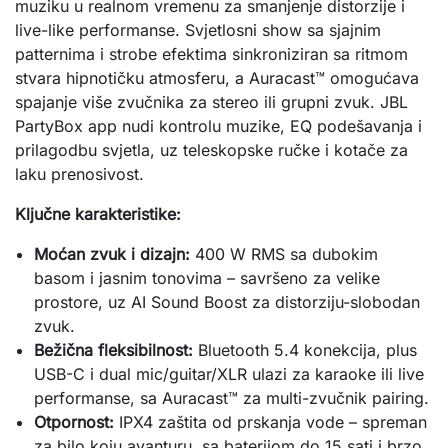
muziku u realnom vremenu za smanjenje distorzije i 
live-like performanse. Svjetlosni show sa sjajnim 
patternima i strobe efektima sinkroniziran sa ritmom 
stvara hipnotičku atmosferu, a Auracast™ omogućava 
spajanje više zvučnika za stereo ili grupni zvuk. JBL 
PartyBox app nudi kontrolu muzike, EQ podešavanja i 
prilagodbu svjetla, uz teleskopske ručke i kotače za 
laku prenosivost.
Ključne karakteristike:
Moćan zvuk i dizajn:
400 W RMS sa dubokim
basom i jasnim tonovima – savršeno za velike
prostore, uz AI Sound Boost za distorziju-slobodan
zvuk.
Bežična fleksibilnost:
Bluetooth 5.4 konekcija, plus
USB-C i dual mic/guitar/XLR ulazi za karaoke ili live
performanse, sa Auracast™ za multi-zvučnik pairing.
Otpornost:
IPX4 zaštita od prskanja vode – spreman
za bilo koju avanturu, sa baterijom do 15 sati i brzo