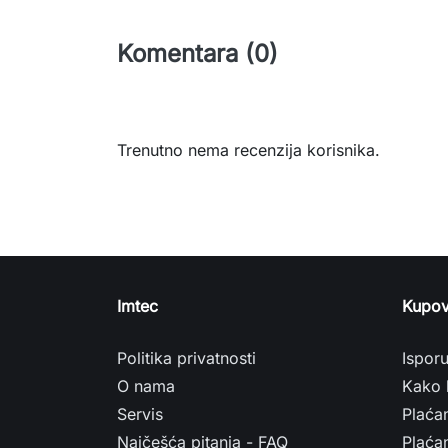
Komentara (0)
Trenutno nema recenzija korisnika.
Imtec
Kupov
Politika privatnosti
Ispor
O nama
Kako 
Servis
Plaća
Najčešća pitanja - FAQ
Plaćan