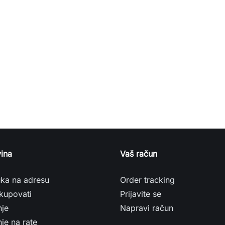
ina
Vaš račun
uka na adresu
Order tracking
kupovati
Prijavite se
nje
Napravi račun
je na rate