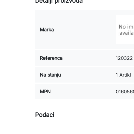
Detalji proizvoda
Marka
Referenca
120322
Na stanju
1 Artikl
MPN
016056
Podaci