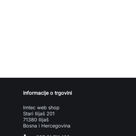
Informacije o trgovini
Imtec web shop
Stari Ilijaš 201
71380 Ilijaš
Bosna i Hercegovina