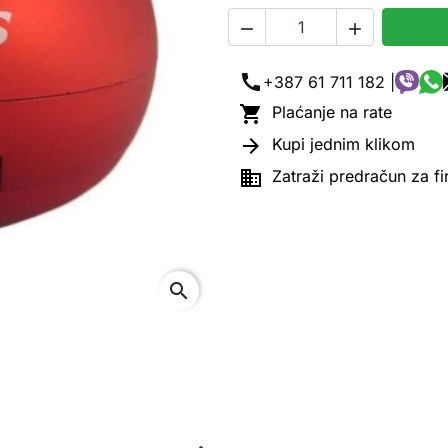


call
+387 61 711 182 |

Plaćanje na rate

Kupi jednim klikom

Zatraži predračun za f
search