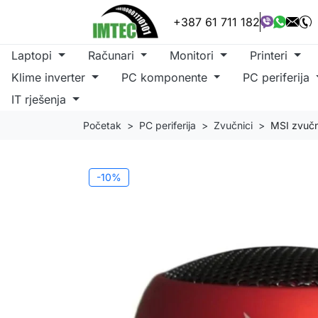
+387 61 711 182
Laptopi
Računari
Monitori
Printeri
Klime inverter
PC komponente
PC periferija
IT rješenja
Početak
PC periferija
Zvučnici
MSI zvučn
-10%