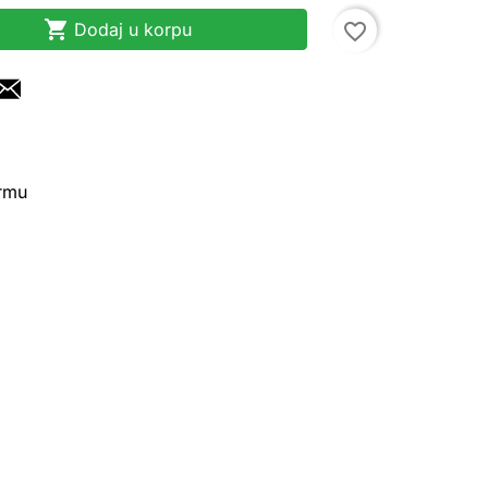

Dodaj u korpu
favorite_border
irmu