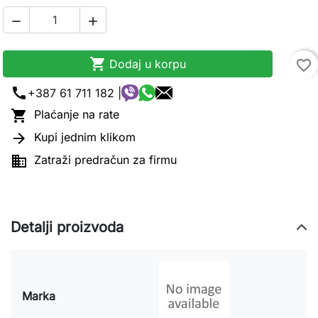



Dodaj u korpu
favorite_border
call
+387 61 711 182 |

Plaćanje na rate

Kupi jednim klikom

Zatraži predračun za firmu
Detalji proizvoda
Marka