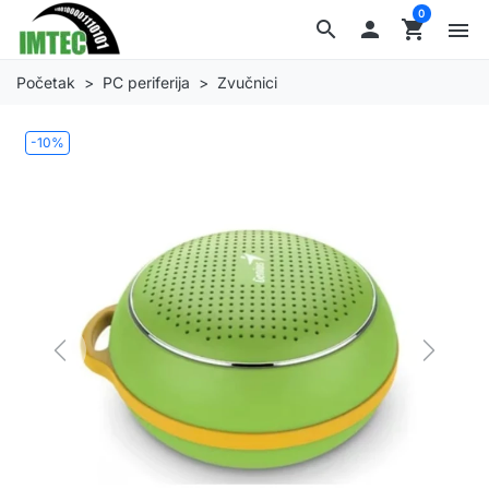
0
search

shopping_cart
menu
Početak
PC periferija
Zvučnici
-10%
Previous
Next