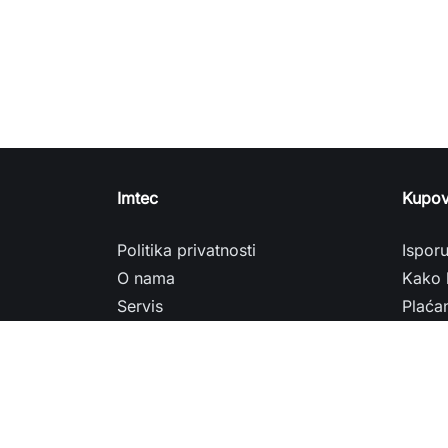
Imtec
Kupov
Politika privatnosti
Ispor
O nama
Kako 
Servis
Plaća
Najčešća pitanja - FAQ
Plaćan
Kontaktirajte nas
Rekla
Prodavnice
Sitem