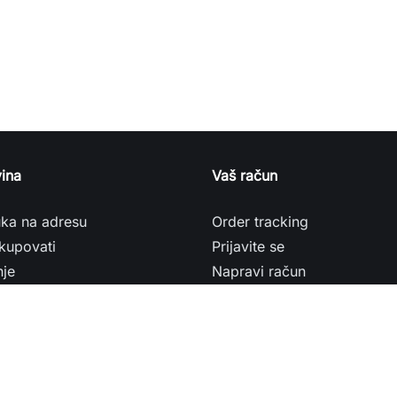
ina
Vaš račun
uka na adresu
Order tracking
kupovati
Prijavite se
nje
Napravi račun
je na rate
macija
ap