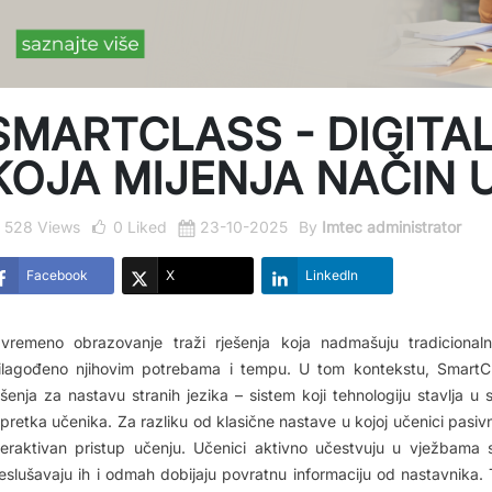
SMARTCLASS - DIGITA
KOJA MIJENJA NAČIN 
528 Views
0
Liked
23-10-2025
By
Imtec administrator
Facebook
X
LinkedIn
vremeno obrazovanje traži rješenja koja nadmašuju tradiciona
ilagođeno njihovim potrebama i tempu. U tom kontekstu, SmartCla
ešenja za nastavu stranih jezika – sistem koji tehnologiju stavlja u
pretka učenika. Za razliku od klasične nastave u kojoj učenici pa
teraktivan pristup učenju. Učenici aktivno učestvuju u vježbama s
eslušavaju ih i odmah dobijaju povratnu informaciju od nastavnika.