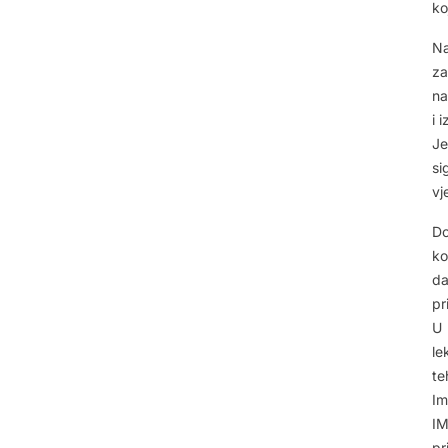
ko
Na
za
na
i 
Je
si
vj
Do
ko
da
pr
U 
le
te
Im
IM
pr