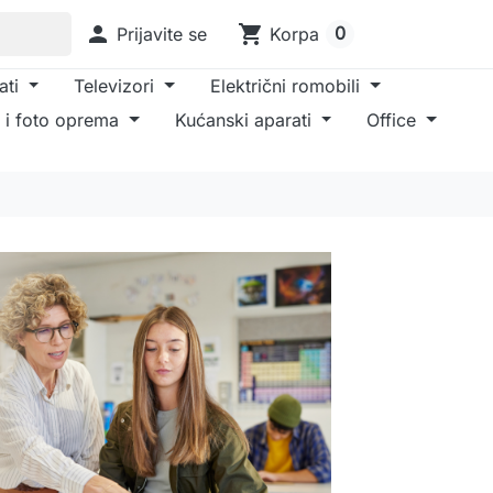

shopping_cart
0
Prijavite se
Korpa
ati
Televizori
Električni romobili
 i foto oprema
Kućanski aparati
Office