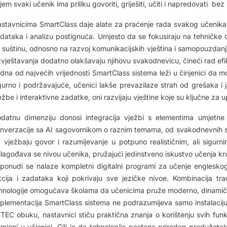
jem svaki učenik ima priliku govoriti, griješiti, učiti i napredovati bez 
stavnicima SmartClass daje alate za praćenje rada svakog učenika 
dataka i analizu postignuća. Umjesto da se fokusiraju na tehničke d
 suštinu, odnosno na razvoj komunikacijskih vještina i samopouzdanj
izvještavanja dodatno olakšavaju njihovu svakodnevicu, čineći rad efik
dna od najvećih vrijednosti SmartClass sistema leži u činjenici da m
gurno i podržavajuće, učenici lakše prevazilaze strah od grešaka i 
ežbe i interaktivne zadatke, oni razvijaju vještine koje su ključne za 
datnu dimenziju donosi integracija vježbi s elementima umjetne i
nverzacije sa AI sagovornikom o raznim temama, od svakodnevnih si
 vježbaju govor i razumijevanje u potpuno realističnim, ali sigurn
ilagođava se nivou učenika, pružajući jedinstveno iskustvo učenja kro
ponudi se nalaze kompletni digitalni programi za učenje englesko
kcija i zadataka koji pokrivaju sve jezičke nivoe. Kombinacija t
hnologije omogućava školama da učenicima pruže moderno, dinamično
plementacija SmartClass sistema ne podrazumijeva samo instalaciju 
TEC obuku, nastavnici stiču praktična znanja o korištenju svih funkc
imjeni u učionici. Cilj je da tehnologija postane prirodan produž