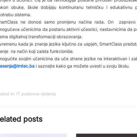
kon obuke, škole dobijaju kontinuiranu tehničku i edukativnu 
otrebu sistema.
artClass ne donosi samo promjenu načina rada. On zapravo mij
ogućava učenicima da postanu aktivni učesnici, nastavnicima da p
ema digitalnoj transformaciji obrazovanja.
vremenu kada je znanje jezika ključno za uspjeh, SmartClass predstav
enje na način koji zaista funkcioniše.
ogućite svojim učenicima da uče strane jezike na interaktivan i 
rjesenja@imtec.ba
i saznajte kako ga možete uvesti u svoju školu.
sted in:
IT poslovna rješenja
elated posts