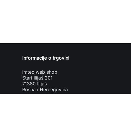
Informacije o trgovini
Imtec web shop
Stari Ilijaš 201
71380 Ilijaš
Bosna i Hercegovina
phone
+387 61 711 182
mail
webprodaja@imtec.ba