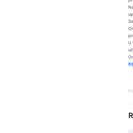
Na
up
Sm
Om
pr
U 
uč
Om
it
Po
R