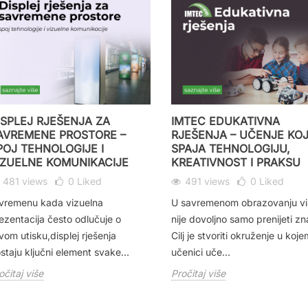
ISPLEJ RJEŠENJA ZA
IMTEC EDUKATIVNA
AVREMENE PROSTORE –
RJEŠENJA – UČENJE KO
POJ TEHNOLOGIJE I
SPAJA TEHNOLOGIJU,
IZUELNE KOMUNIKACIJE
KREATIVNOST I PRAKSU
481 views
0
Liked
491 views
0
Liked
vremenu kada vizuelna
U savremenom obrazovanju vi
ezentacija često odlučuje o
nije dovoljno samo prenijeti zn
vom utisku,displej rješenja
Cilj je stvoriti okruženje u koje
staju ključni element svake...
učenici uče...
očitaj više
Pročitaj više