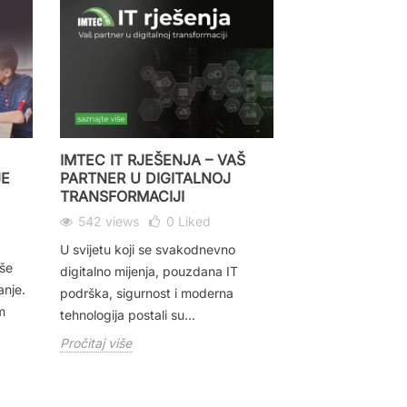
IMTEC IT RJEŠENJA – VAŠ
DISPLEJ RJEŠ
JE
PARTNER U DIGITALNOJ
SAVREMENE P
TRANSFORMACIJI
SPOJ TEHNOLO
VIZUELNE KOM
542 views
0
Liked
266 views
U svijetu koji se svakodnevno
še
U vremenu kada v
digitalno mijenja, pouzdana IT
anje.
prezentacija čest
podrška, sigurnost i moderna
m
prvom utisku,displ
tehnologija postali su...
postaju ključni el
Pročitaj više
Pročitaj više