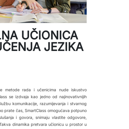
LNA UČIONICA
UČENJA JEZIKA
lne metode rada i učenicima nude iskustvo
ss se izdvaja kao jedno od najinovativnijih
 službu komunikacije, razumijevanja i stvarnog
sivno prate čas, SmartClass omogućava potpuno
lušanja i govora, snimaju vlastite odgovore,
 Takva dinamika pretvara učionicu u prostor u