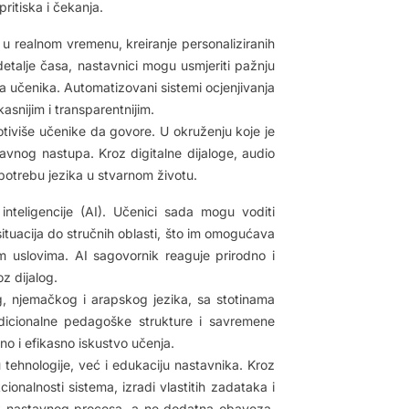
pritiska i čekanja.
u realnom vremenu, kreiranje personaliziranih
etalje časa, nastavnici mogu usmjeriti pažnju
a učenika. Automatizovani sistemi ocjenjivanja
asnijim i transparentnijim.
otiviše učenike da govore. U okruženju koje je
javnog nastupa. Kroz digitalne dijaloge, audio
upotrebu jezika u stvarnom životu.
nteligencije (AI). Učenici sada mogu voditi
tuacija do stručnih oblasti, što im omogućava
im uslovima. AI sagovornik reaguje prirodno i
z dijalog.
g, njemačkog i arapskog jezika, sa stotinama
radicionalne pedagoške strukture i savremene
 i efikasno iskustvo učenja.
tehnologije, već i edukaciju nastavnika. Kroz
ionalnosti sistema, izradi vlastitih zadataka i
etak nastavnog procesa, a ne dodatna obaveza.