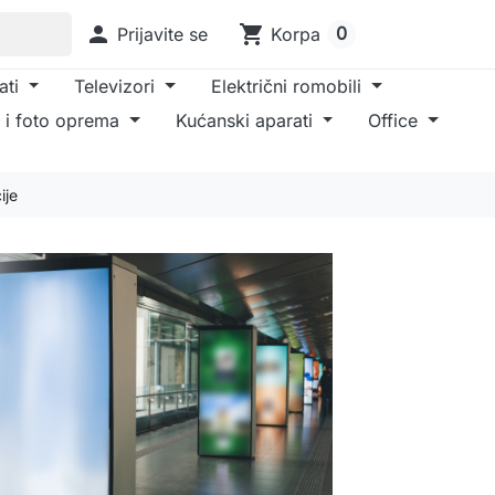

shopping_cart
0
Prijavite se
Korpa
ati
Televizori
Električni romobili
 i foto oprema
Kućanski aparati
Office
ije