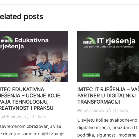
elated posts
MTEC EDUKATIVNA
IMTEC IT RJEŠENJA – VA
JEŠENJA – UČENJE KOJE
PARTNER U DIGITALNOJ
PAJA TEHNOLOGIJU,
TRANSFORMACIJI
REATIVNOST I PRAKSU
547 views
0
Liked
495 views
0
Liked
U svijetu koji se svakodnevno
savremenom obrazovanju više
digitalno mijenja, pouzdana IT
je dovoljno samo prenijeti znanje.
podrška, sigurnost i moderna