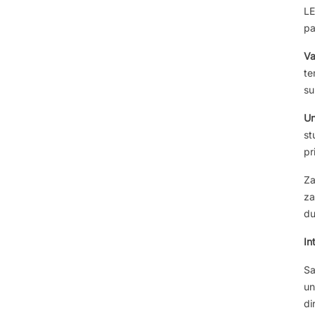
LE
pa
Va
te
su
Un
st
pr
Za
za
du
In
Sa
un
di