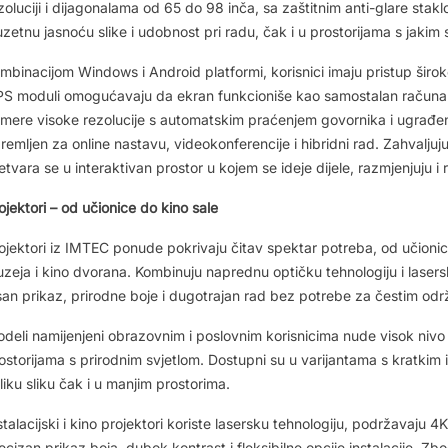
zoluciji i dijagonalama od 65 do 98 inča, sa zaštitnim anti-glare stak
uzetnu jasnoću slike i udobnost pri radu, čak i u prostorijama s jakim 
mbinacijom Windows i Android platformi, korisnici imaju pristup široko
S moduli omogućavaju da ekran funkcioniše kao samostalan računar.
mere visoke rezolucije s automatskim praćenjem govornika i ugrađe
remljen za online nastavu, videokonferencije i hibridni rad. Zahvaljuju
etvara se u interaktivan prostor u kojem se ideje dijele, razmjenjuju i
ojektori – od učionice do kino sale
ojektori iz IMTEC ponude pokrivaju čitav spektar potreba, od učionica 
zeja i kino dvorana. Kombinuju naprednu optičku tehnologiju i lasersk
san prikaz, prirodne boje i dugotrajan rad bez potrebe za čestim od
deli namijenjeni obrazovnim i poslovnim korisnicima nude visok nivo sv
ostorijama s prirodnim svjetlom. Dostupni su u varijantama s kratki
liku sliku čak i u manjim prostorima.
stalacijski i kino projektori koriste lasersku tehnologiju, podržavaju 4
ecizan prikaz boja, dubok kontrast i fleksibilne opcije instalacije. Zbo