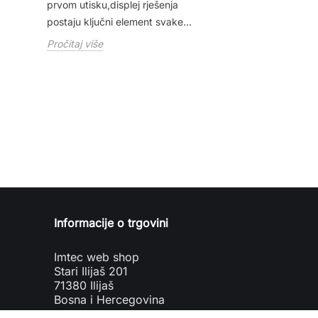
prvom utisku,displej rješenja
učenicima nude i
postaju ključni element svake...
prilagođeno...
Pročitaj više
Pročitaj više
Informacije o trgovini
Imtec web shop
Stari Ilijaš 201
71380 Ilijaš
Bosna i Hercegovina