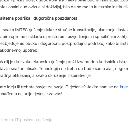
ofesionalni audiovizualni doživljaj, bilo da se radi o kulturnim instituc
alitetna podrška i dugoročna pouzdanost
z
svako IMTEC rješenje dolaze stručne konsultacije, planiranje, insta
abiru opreme u skladu s prostorom, osvjetljenjem i specifičnim zaht
ezbjeđujemo obuku i dugoročnu postprodajnu podršku, kako bi siste
akodnevnoj upotrebi.
š cilj je da svako ekransko rješenje pruži izvanredno korisničko iskust
tavlja snažan utisak. Tehnologija ne treba da bude samo alat, nego 
radnja efikasnija, a svako okruženje inspirativnije.
ate ideju ili trebate savjet za svoje IT rješenje? Javite nam se na
itrj
onađemo najbolje rješenje za vas!
sted in:
IT poslovna rješenja