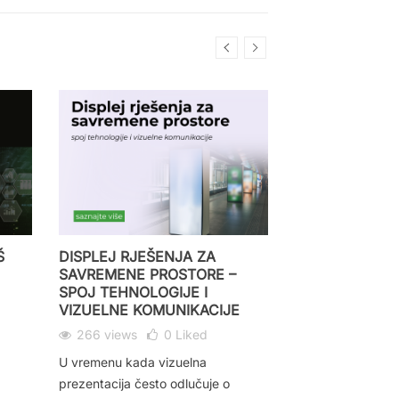
Š
DISPLEJ RJEŠENJA ZA
SMARTCLASS -
SAVREMENE PROSTORE –
UČIONICA KOJ
SPOJ TEHNOLOGIJE I
NAČIN UČENJA
VIZUELNE KOMUNIKACIJE
532 views
266 views
0
Liked
Savremeno obrazo
U vremenu kada vizuelna
rješenja koja nad
prezentacija često odlučuje o
tradicionalne met