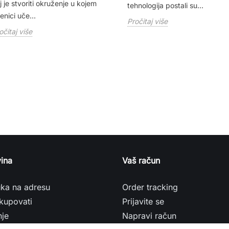
lj je stvoriti okruženje u kojem
tehnologija postali su...
enici uče...
Pročitaj više
očitaj više
ina
Vaš račun
uka na adresu
Order tracking
kupovati
Prijavite se
nje
Napravi račun