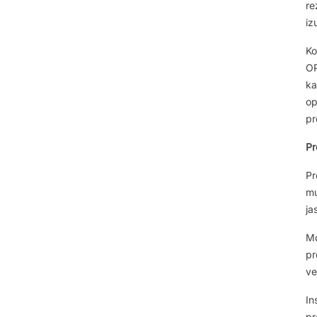
re
iz
Ko
OP
ka
op
pr
Pr
Pr
mu
ja
Mo
pr
ve
In
pr