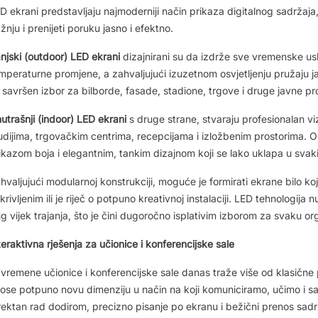
D ekrani predstavljaju najmoderniji način prikaza digitalnog sadržaja,
žnju i prenijeti poruku jasno i efektno.
njski (outdoor) LED ekrani
dizajnirani su da izdrže sve vremenske uslo
mperaturne promjene, a zahvaljujući izuzetnom osvjetljenju pružaju 
 savršen izbor za bilborde, fasade, stadione, trgove i druge javne pr
utrašnji (indoor) LED ekrani
s druge strane, stvaraju profesionalan vi
udijima, trgovačkim centrima, recepcijama i izložbenim prostorima. O
ikazom boja i elegantnim, tankim dizajnom koji se lako uklapa u svaki i
hvaljujući modularnoj konstrukciji, moguće je formirati ekrane bilo koje
krivljenim ili je riječ o potpuno kreativnoj instalaciji. LED tehnologija
g vijek trajanja, što je čini dugoročno isplativim izborom za svaku or
teraktivna rješenja za učionice i konferencijske sale
vremene učionice i konferencijske sale danas traže više od klasične 
ose potpuno novu dimenziju u način na koji komuniciramo, učimo i s
rektan rad dodirom, precizno pisanje po ekranu i bežični prenos sadrž