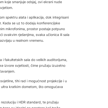
lom koje smanjuje odsjaj, ovi ekrani nude
svjetlom.
m spektru alata i aplikacija, dok integrisani
 Kada se uz to dodaju konferencijske
nim mikrofonima, prostor postaje potpuno
ći ovakvim rješenjima, svaka učionica ili sala
 razvijaju u realnom vremenu.
i fakultetskih sala do velikih auditorijuma,
e izvore svjetlosti, čime pružaju izuzetno
ržavanjem.
jetline, tihi rad i mogućnost projekcije i u
m i ultra kratkim dometom, što omogućava
K rezoluciju i HDR standard, te pružaju
g toga su idealni za prostore koji traže