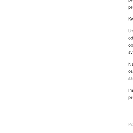
pr
Kv
U
od
ob
sv
Na
os
sa
Im
pr
Po