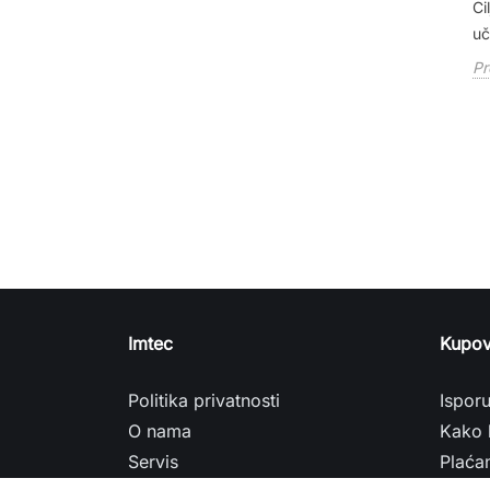
Ci
 iskustvo
pristup...
uč
Pročitaj više
Pr
Imtec
Kupov
Politika privatnosti
Ispor
O nama
Kako 
Servis
Plaća