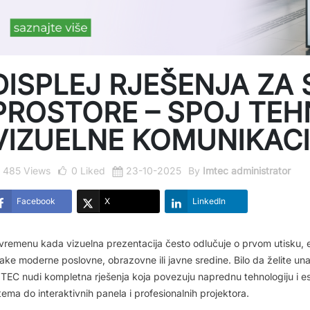
DISPLEJ RJEŠENJA ZA
PROSTORE – SPOJ TEH
VIZUELNE KOMUNIKACI
485 Views
0
Liked
23-10-2025
By
Imtec administrator
Facebook
X
LinkedIn
vremenu kada vizuelna prezentacija često odlučuje o prvom utisku, e
ake moderne poslovne, obrazovne ili javne sredine. Bilo da želite unap
TEC nudi kompletna rješenja koja povezuju naprednu tehnologiju i est
tema do interaktivnih panela i profesionalnih projektora.