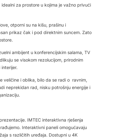
 idealni za prostore u kojima je važno privući
ve, otporni su na kišu, prašinu i
jasan prikaz čak i pod direktnim suncem. Zato
ostore.
zuelni ambijent u konferencijskim salama, TV
dlikuju se visokom rezolucijom, prirodnim
nterijer.
 veličine i oblika, bilo da se radi o
ravnim,
 nudi neprekidan rad, nisku potrošnju energije i
ganizaciju.
prezentacije. IMTEC interaktivna rješenja
arađujemo. Interaktivni paneli omogućavaju
aja s različitih uređaja. Dostupni u 4K