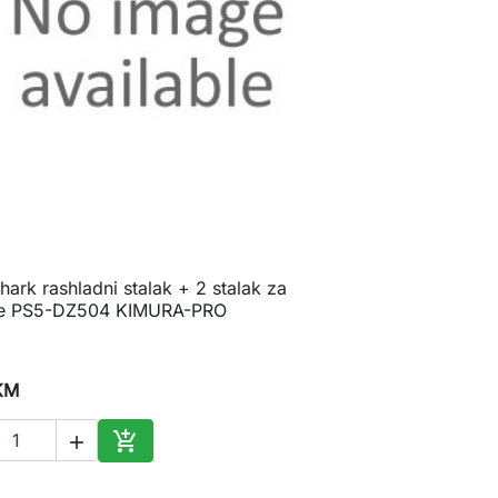
hark rashladni stalak + 2 stalak za

Brzi pregled
je PS5-DZ504 KIMURA-PRO
KM


Dodaj u korpu