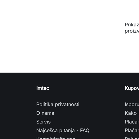
Prika
proiz
Imtec
Kupov
Politika privatnosti
Ispor
O nama
Kako 
Servis
Plaća
Najčešća pitanja - FAQ
Plaćan