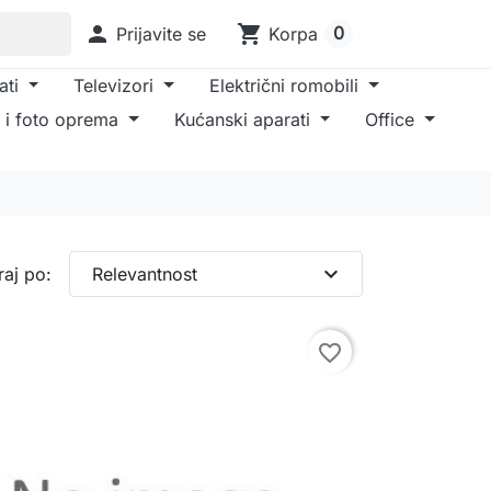

shopping_cart
0
Prijavite se
Korpa
ati
Televizori
Električni romobili
 i foto oprema
Kućanski aparati
Office
expand_more
raj po:
Relevantnost
favorite_border