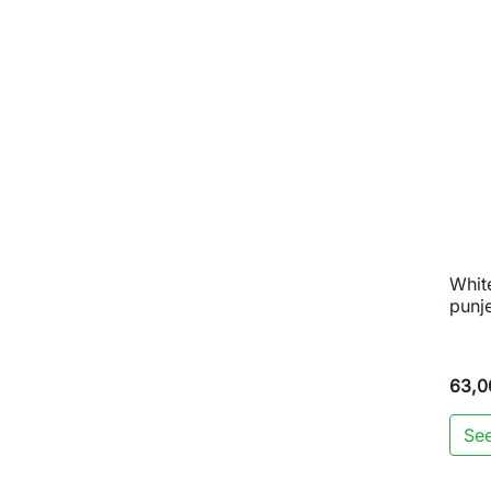
White
punj
63,0
See