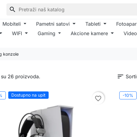
search
Mobiteli
Pametni satovi
Tableti
Fotoapar
WIFI
Gaming
Akcione kamere
Video
g konzole
sort
 su 26 proizvoda.
Sorti
Dostupno na upit
%
-10%
favorite_border