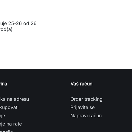
zuje 25-26 od 26
vod(a)
ina
Vaš račun
uka na adresu
Order tracking
kupovati
Prijavite se
nje
Napravi račun
je na rate