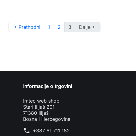

Prethodni
1
2
3
Dalje

Informacije o trgovini
Imtec web shop
Stari Ilijaš 201
71380 Ilijaš
Bosna i Hercegovina
phone
+387 61 711 182