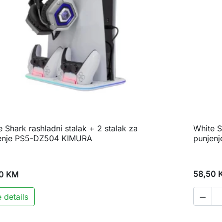
 Shark rashladni stalak + 2 stalak za
White S

Brzi pregled
enje PS5-DZ504 KIMURA
punjen
58,50 
0 KM
 details
