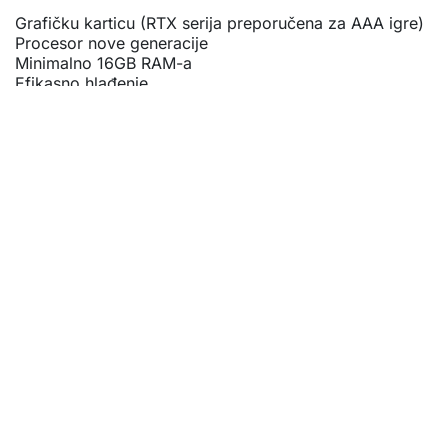
Grafičku karticu (RTX serija preporučena za AAA igre)
Procesor nove generacije
Minimalno 16GB RAM-a
Efikasno hlađenje
Brz NVMe SSD
Game laptop mora imati balans između snage i sistema
hlađenja kako bi održao stabilne performanse tokom
dugih gaming sesija.
LAPTOPI ZA IGRICE – ZA KOGA SU
NAMIJENJENI?
Gaming laptopi nisu namijenjeni samo profesionalnim
gamerima. Idealni su i za:
Esports entuzijaste
Streamere
Kreatore sadržaja
Studente tehničkih fakulteta
Video montažu i 3D rad