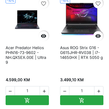
-10%
-10%
favorite_border
favorite_border


Acer Predator Helios
Asus ROG Strix G16 -
PHN16-73-9602 -
G615JHR-RV038 | i7-
NH.QX5EX.00E | Ultra
14650HX | RTX 5050 g
9
4.599,00 KM
3.499,10 KM




Dodaj u korpu
Dodaj u korp

