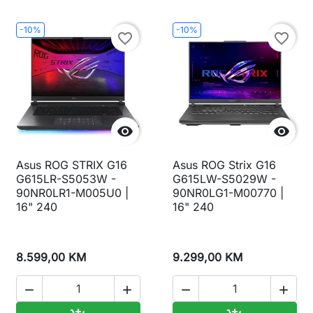
-10%
-10%
favorite_border
favorite_border


Asus ROG STRIX G16
Asus ROG Strix G16
G615LR-S5053W -
G615LW-S5029W -
90NR0LR1-M005U0 |
90NR0LG1-M00770 |
16" 240
16" 240
8.599,00 KM
9.299,00 KM



