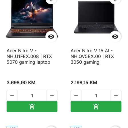


Acer Nitro V -
Acer Nitro V 15 AI -
NH.U1FEX.008 | RTX
NH.QV5EX.00 | RTX
5070 gaming laptop
3050 gaming
3.698,90 KM
2.198,15 KM




Dodaj u korpu
Dodaj u korp

