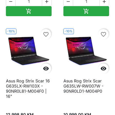




Dodaj u korpu
Dodaj u korp


-10%
-10%
favorite_border
favorite_border


Asus Rog Strix Scar 16
Asus Rog Strix Scar
G635LX-RW103X -
G635LW-RW007W -
90NR0L81-M004F0 |
90NR0LD1-M004P0
16"
12.998,80 KM
10.999,00 KM