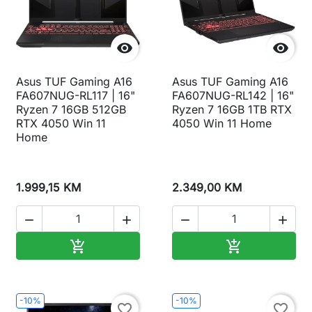


Asus TUF Gaming A16
Asus TUF Gaming A16
FA607NUG-RL117 | 16"
FA607NUG-RL142 | 16"
Ryzen 7 16GB 512GB
Ryzen 7 16GB 1TB RTX
RTX 4050 Win 11
4050 Win 11 Home
Home
1.999,15 KM
2.349,00 KM




Dodaj u korpu
Dodaj u korp


-10%
-10%
favorite_border
favorite_border