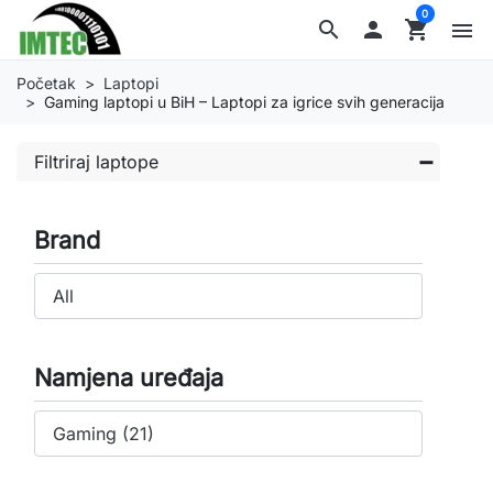
0
search

shopping_cart
menu
Početak
Laptopi
Gaming laptopi u BiH – Laptopi za igrice svih generacija
Filtriraj laptope
Brand
Namjena uređaja