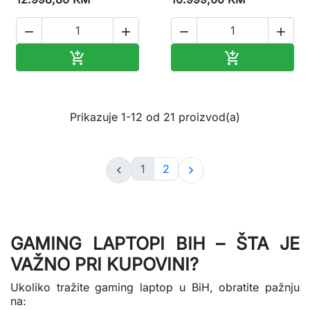




Dodaj u korpu
Dodaj u korp


Prikazuje 1-12 od 21 proizvod(a)
1
2


GAMING LAPTOPI BIH – ŠTA JE
VAŽNO PRI KUPOVINI?
Ukoliko tražite gaming laptop u BiH, obratite pažnju
na: