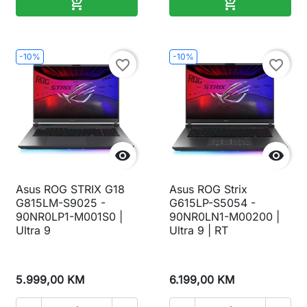
Dodaj u korpu
Dodaj u korp


-10%
-10%
favorite_border
favorite_border


Asus ROG STRIX G18
Asus ROG Strix
G815LM-S9025 -
G615LP-S5054 -
90NR0LP1-M001S0 |
90NR0LN1-M00200 |
Ultra 9
Ultra 9 | RT
5.999,00 KM
6.199,00 KM