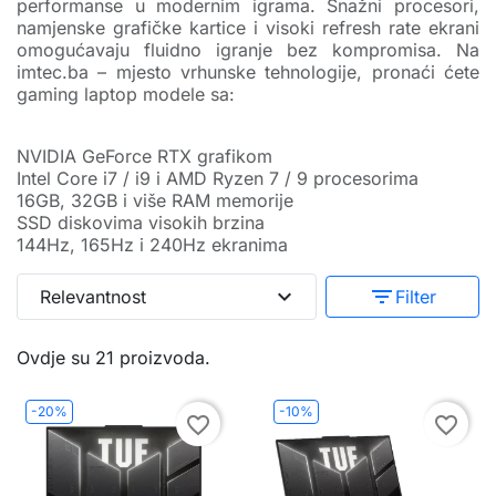
performanse u modernim igrama. Snažni procesori,
namjenske grafičke kartice i visoki refresh rate ekrani
omogućavaju fluidno igranje bez kompromisa. Na
imtec.ba – mjesto vrhunske tehnologije, pronaći ćete
gaming laptop modele sa:
NVIDIA GeForce RTX grafikom
Intel Core i7 / i9 i AMD Ryzen 7 / 9 procesorima
16GB, 32GB i više RAM memorije
SSD diskovima visokih brzina
144Hz, 165Hz i 240Hz ekranima
expand_more
filter_list
Relevantnost
Filter
Ovdje su 21 proizvoda.
-20%
-10%
favorite_border
favorite_border