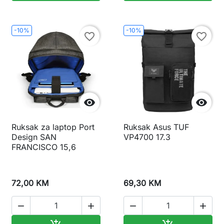
-10%
-10%
favorite_border
favorite_border


Ruksak za laptop Port
Ruksak Asus TUF
Design SAN
VP4700 17.3
FRANCISCO 15,6
72,00 KM
69,30 KM




Dodaj u korpu
Dodaj u korp