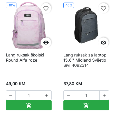
-10%
-10%
favorite_border
favorite_border


Lang ruksak školski
Lang ruksak za laptop
Round Alfa roze
15.6'' Midland Svijetlo
Sivi 4092314
49,00 KM
37,80 KM




Dodaj u korpu
Dodaj u korp

