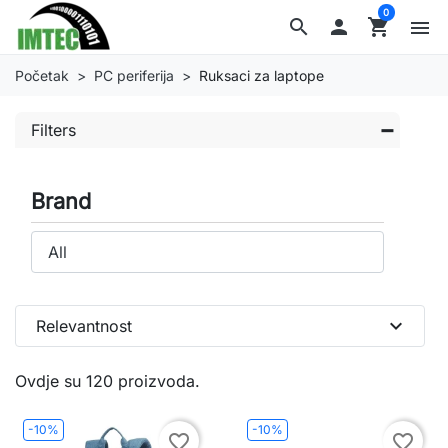
0
search

shopping_cart
menu
Početak
PC periferija
Ruksaci za laptope
Filters
Brand
expand_more
Relevantnost
Ovdje su 120 proizvoda.
-10%
-10%
favorite_border
favorite_border