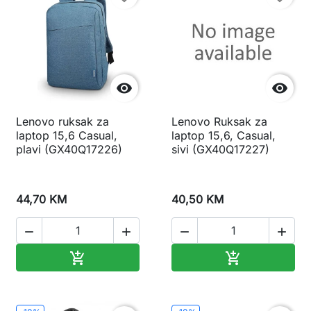


Lenovo ruksak za
Lenovo Ruksak za
laptop 15,6 Casual,
laptop 15,6, Casual,
plavi (GX40Q17226)
sivi (GX40Q17227)
44,70 KM
40,50 KM




Dodaj u korpu
Dodaj u korp

