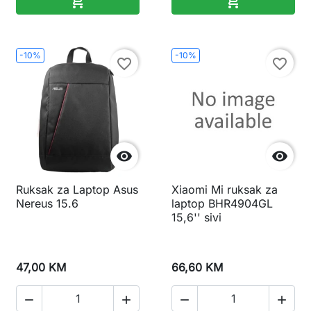


-10%
-10%
favorite_border
favorite_border


Ruksak za Laptop Asus
Xiaomi Mi ruksak za
Nereus 15.6
laptop BHR4904GL
15,6'' sivi
47,00 KM
66,60 KM



