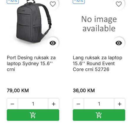
-10%
-10%
favorite_border
favorite_border


Port Desing ruksak za
Lang ruksak za laptop
laptop Sydney 15.6''
15.6'' Round Event
crni
Core crni 52726
79,00 KM
36,00 KM




Dodaj u korpu
Dodaj u korp

