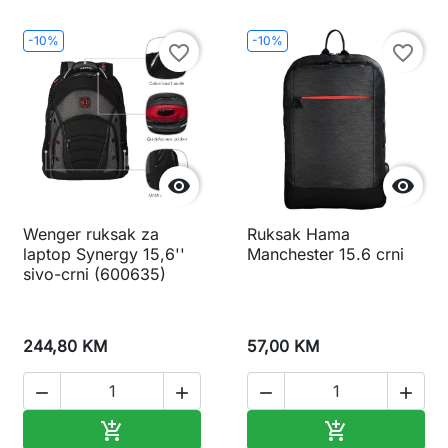
-10%
-10%
favorite_border
favorite_border


Wenger ruksak za
Ruksak Hama
laptop Synergy 15,6''
Manchester 15.6 crni
sivo-crni (600635)
244,80 KM
57,00 KM




Dodaj u korpu
Dodaj u korp

