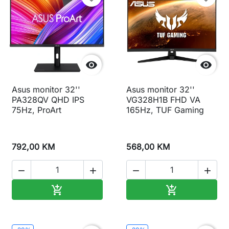


Asus monitor 32''
Asus monitor 32''
PA328QV QHD IPS
VG328H1B FHD VA
75Hz, ProArt
165Hz, TUF Gaming
792,00 KM
568,00 KM




Dodaj u korpu
Dodaj u korp

