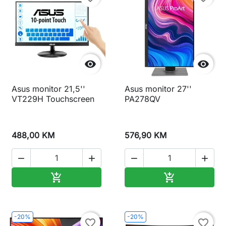


Asus monitor 21,5''
Asus monitor 27''
VT229H Touchscreen
PA278QV
488,00 KM
576,90 KM




Dodaj u korpu
Dodaj u korp


-20%
-20%
favorite_border
favorite_border