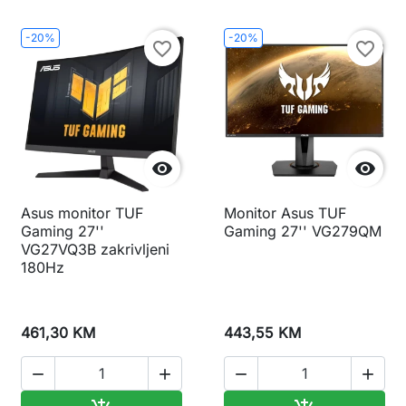
-20%
-20%
favorite_border
favorite_border


Asus monitor TUF
Monitor Asus TUF
Gaming 27''
Gaming 27'' VG279QM
VG27VQ3B zakrivljeni
180Hz
461,30 KM
443,55 KM



