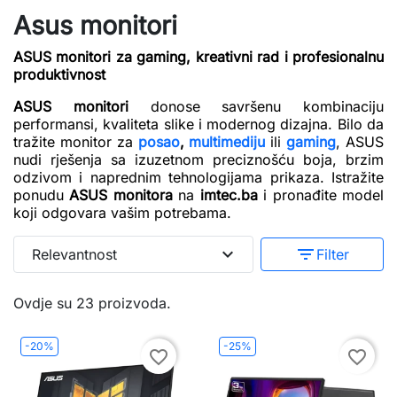
Asus monitori
ASUS monitori za gaming, kreativni rad i profesionalnu
produktivnost
ASUS monitori
donose savršenu kombinaciju
performansi, kvaliteta slike i modernog dizajna. Bilo da
tražite monitor za
posao
,
multimediju
ili
gaming
, ASUS
nudi rješenja sa izuzetnom preciznošću boja, brzim
odzivom i naprednim tehnologijama prikaza. Istražite
ponudu
ASUS monitora
na
imtec.ba
i pronađite model
koji odgovara vašim potrebama.
expand_more
filter_list
Relevantnost
Filter
Ovdje su 23 proizvoda.
-20%
-25%
favorite_border
favorite_border