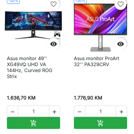
-20%
-20%
favorite_border
favorite_border


Asus monitor 49''
Asus monitor ProArt
XG49VQ UHD VA
32'' PA329CRV
144Hz, Curved ROG
Strix
1.636,70 KM
1.776,90 KM




Dodaj u korpu
Dodaj u korp

