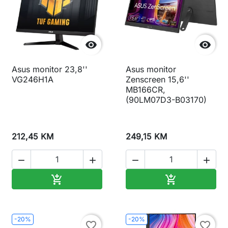


Asus monitor 23,8''
Asus monitor
VG246H1A
Zenscreen 15,6''
MB166CR,
(90LM07D3-B03170)
212,45 KM
249,15 KM




Dodaj u korpu
Dodaj u korp


-20%
-20%
favorite_border
favorite_border