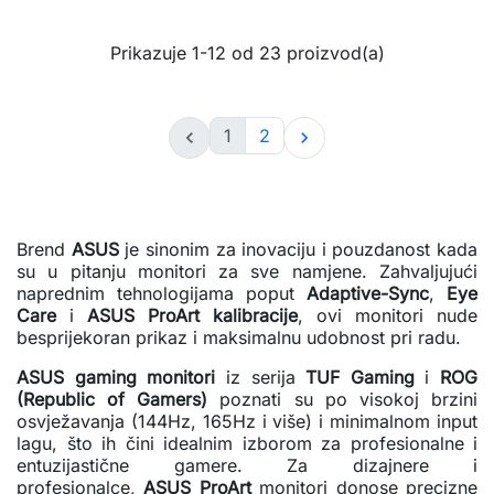
Prikazuje 1-12 od 23 proizvod(a)
1
2


Brend
ASUS
je sinonim za inovaciju i pouzdanost kada
su u pitanju monitori za sve namjene. Zahvaljujući
naprednim tehnologijama poput
Adaptive-Sync
,
Eye
Care
i
ASUS ProArt kalibracije
, ovi monitori nude
besprijekoran prikaz i maksimalnu udobnost pri radu.
ASUS gaming monitori
iz serija
TUF Gaming
i
ROG
(Republic of Gamers)
poznati su po visokoj brzini
osvježavanja (144Hz, 165Hz i više) i minimalnom input
lagu, što ih čini idealnim izborom za profesionalne i
entuzijastične gamere. Za dizajnere i
profesionalce,
ASUS ProArt
monitori donose precizne