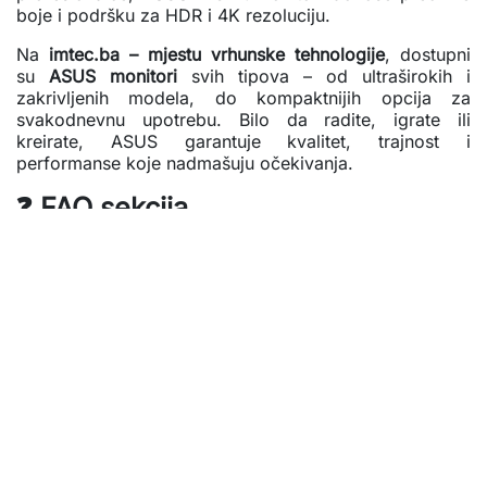
boje i podršku za HDR i 4K rezoluciju.
Na
imtec.ba – mjestu vrhunske tehnologije
, dostupni
su
ASUS monitori
svih tipova – od ultraširokih i
zakrivljenih modela, do kompaktnijih opcija za
svakodnevnu upotrebu. Bilo da radite, igrate ili
kreirate, ASUS garantuje kvalitet, trajnost i
performanse koje nadmašuju očekivanja.
❓
FAQ sekcija
1. Koje su glavne prednosti ASUS monitora?
ASUS monitori nude kombinaciju visoke rezolucije,
brzog odziva, precizne kalibracije boja i tehnologija za
zaštitu očiju poput
Flicker-Free
i
Low Blue Light
.
2. Da li ASUS ima monitore za gaming?
Da, serije
TUF Gaming
i
ROG
nude monitore sa
brzinom osvježavanja od 144Hz i više, idealne za brze
i kompetitivne igre.
3. Šta je ASUS ProArt monitor?
ASUS ProArt monitori su profesionalni ekrani