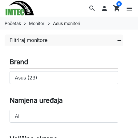
0
search

shopping_cart
menu
Početak
Monitori
Asus monitori
Filtriraj monitore
Brand
Namjena uređaja