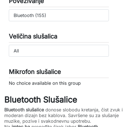
Povezivanje
Veličina slušalica
Mikrofon slušalice
No choice available on this group
Bluetooth Slušalice
Bluetooth slušalice
donose slobodu kretanja, čist zvuk i
moderan dizajn bez kablova. Savršene su za slušanje
muzike, pozive i svakodnevnu upotrebu.
Na
imtec.ba
pronađite širok izbor
Bluetooth