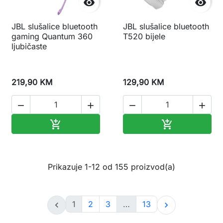


JBL slušalice bluetooth
JBL slušalice bluetooth
gaming Quantum 360
T520 bijele
ljubičaste
219,90 KM
129,90 KM




Dodaj u korpu
Dodaj u korp


Prikazuje 1-12 od 155 proizvod(a)
1
2
3
…
13

