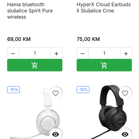
Hama bluetooth
HyperX Cloud Earbuds
slušalice Spirit Pure
II Slušalice Crne
wireless
69,00 KM
75,00 KM




Dodaj u korpu
Dodaj u korp


-10%
-10%
favorite_border
favorite_border

