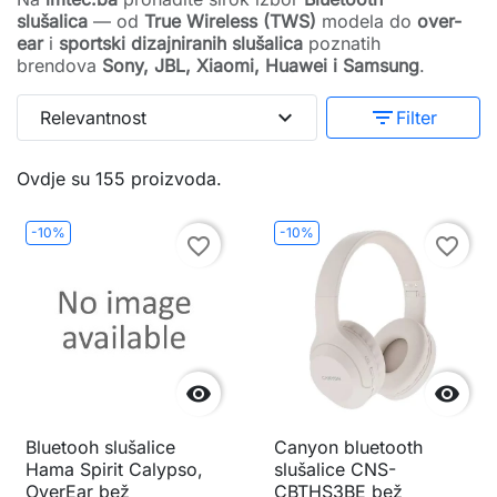
slušalica
— od
True Wireless (TWS)
modela do
over-
ear
i
sportski dizajniranih slušalica
poznatih
brendova
Sony, JBL, Xiaomi, Huawei i Samsung
.
expand_more
filter_list
Relevantnost
Filter
Ovdje su 155 proizvoda.
-10%
-10%
favorite_border
favorite_border


Bluetooh slušalice
Canyon bluetooth
Hama Spirit Calypso,
slušalice CNS-
OverEar bež
CBTHS3BE bež