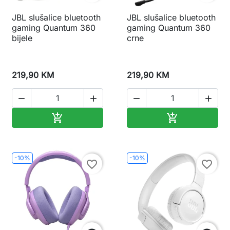
JBL slušalice bluetooth
JBL slušalice bluetooth
gaming Quantum 360
gaming Quantum 360
bijele
crne
219,90 KM
219,90 KM




Dodaj u korpu
Dodaj u korp


-10%
-10%
favorite_border
favorite_border