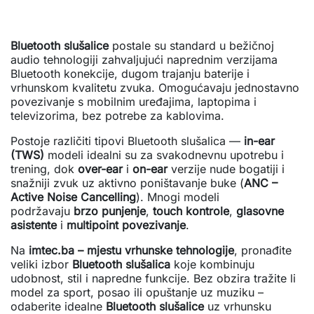
Bluetooth slušalice
postale su standard u bežičnoj
audio tehnologiji zahvaljujući naprednim verzijama
Bluetooth konekcije, dugom trajanju baterije i
vrhunskom kvalitetu zvuka. Omogućavaju jednostavno
povezivanje s mobilnim uređajima, laptopima i
televizorima, bez potrebe za kablovima.
Postoje različiti tipovi Bluetooth slušalica —
in-ear
(TWS)
modeli idealni su za svakodnevnu upotrebu i
trening, dok
over-ear
i
on-ear
verzije nude bogatiji i
snažniji zvuk uz aktivno poništavanje buke (
ANC –
Active Noise Cancelling
). Mnogi modeli
podržavaju
brzo punjenje
,
touch kontrole
,
glasovne
asistente
i
multipoint povezivanje
.
Na
imtec.ba – mjestu vrhunske tehnologije
, pronađite
veliki izbor
Bluetooth slušalica
koje kombinuju
udobnost, stil i napredne funkcije. Bez obzira tražite li
model za sport, posao ili opuštanje uz muziku –
odaberite idealne
Bluetooth slušalice
uz vrhunsku