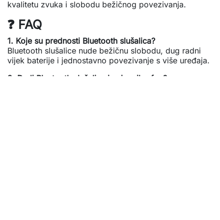
kvalitetu zvuka i slobodu bežičnog povezivanja.
❓
FAQ
1. Koje su prednosti Bluetooth slušalica?
Bluetooth slušalice nude bežičnu slobodu, dug radni
vijek baterije i jednostavno povezivanje s više uređaja.
2. Da li Bluetooth slušalice imaju mikrofon?
Da, većina modela ima ugrađeni mikrofon za hands-
free pozive i glasovne komande.
3. Šta znači ANC kod Bluetooth slušalica?
Active Noise Cancelling (ANC)
je tehnologija koja
eliminiše vanjske zvukove, pružajući jasniji i fokusiraniji
audio doživljaj.
4. Gdje kupiti Bluetooth slušalice u BiH?
Najveći izbor
Bluetooth slušalica
pronađite na
imtec.ba
uz mogućnost online kupovine i brze dostave širom
BiH.
See also