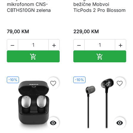
mikrofonom CNS-
bežične Mobvoi
CBTHS10GN zelena
TicPods 2 Pro Blossom
79,00 KM
229,00 KM




Dodaj u korpu
Dodaj u korp


-10%
-10%
favorite_border
favorite_border

