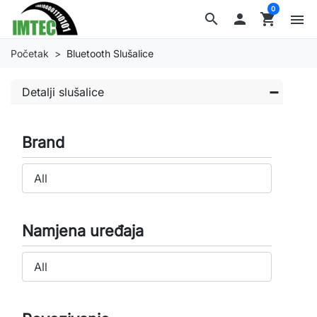
0
search

shopping_cart
menu
Početak
Bluetooth Slušalice
Detalji slušalice
Brand
Namjena uređaja