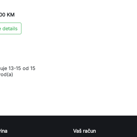
00 KM
 details
zuje 13-15 od 15
vod(a)
ina
Vaš račun