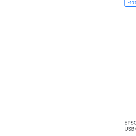
-10
EPSO
USB+