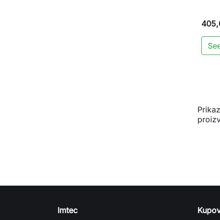
405,
See
Prika
proiz
Imtec
Kupov