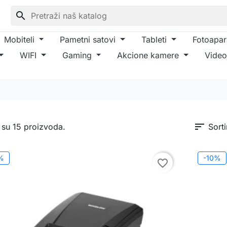
search
Mobiteli
Pametni satovi
Tableti
Fotoapar
WIFI
Gaming
Akcione kamere
Video
sort
 su 15 proizvoda.
Sorti
%
-10%
favorite_border