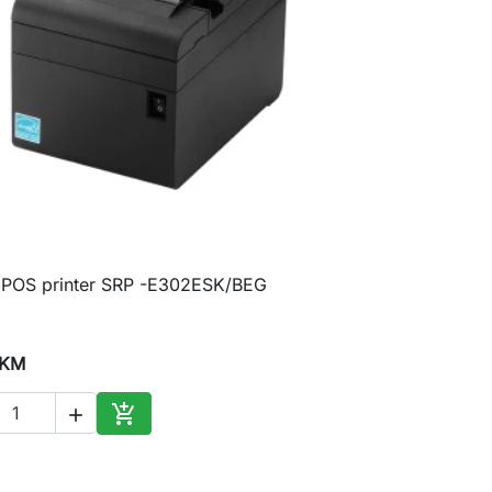
n POS printer SRP -E302ESK/BEG

Brzi pregled
 KM


Dodaj u korpu