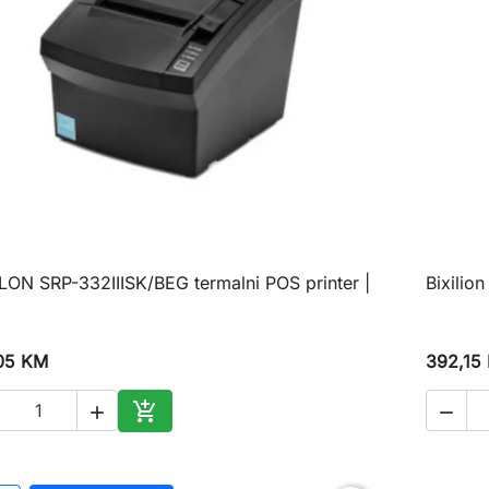
LON SRP-332IIISK/BEG termalni POS printer |
Bixilio

Brzi pregled
05 KM
392,15



Dodaj u korpu