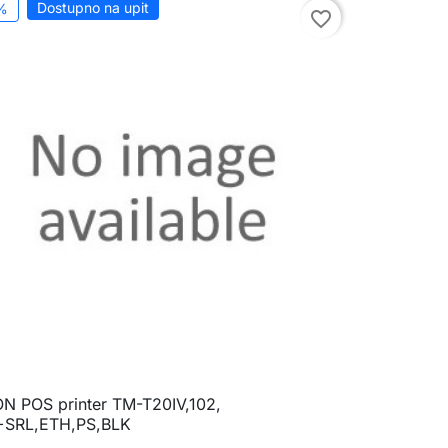
Dostupno na upit
%
favorite_border
N POS printer TM-T20IV,102,

Brzi pregled
SRL,ETH,PS,BLK