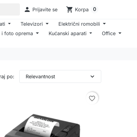

shopping_cart
0
Prijavite se
Korpa
ati
Televizori
Električni romobili
 i foto oprema
Kućanski aparati
Office
expand_more
raj po:
Relevantnost
favorite_border