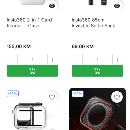


Insta360 2-in-1 Card
Insta360 85cm
Reader + Case
Invisible Selfie Stick
155,00 KM
69,00 KM




Dodaj u korpu
Dodaj u korp


-10%
-10%
favorite_border
favorite_border