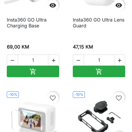


Insta360 GO Ultra
Insta360 GO Ultra Lens
Charging Base
Guard
69,00 KM
47,15 KM




Dodaj u korpu
Dodaj u korp


-10%
-10%
favorite_border
favorite_border