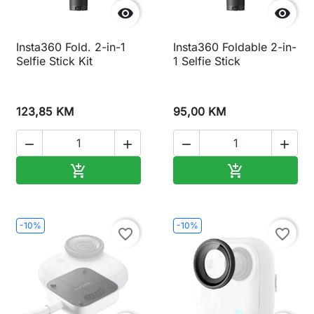


Insta360 Fold. 2-in-1
Insta360 Foldable 2-in-
Selfie Stick Kit
1 Selfie Stick
123,85 KM
95,00 KM




Dodaj u korpu
Dodaj u korp


-10%
-10%
favorite_border
favorite_border