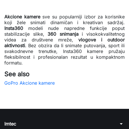
Akcione kamere
sve su popularniji izbor za korisnike
koji žele snimati dinamičan i kreativan sadržaj.
Insta360
modeli nude napredne funkcije poput
stabilizacije slike,
360 snimanja
i visokokvalitetnog
videa za društvene mreže,
vlogove i outdoor
aktivnosti
. Bez obzira da li snimate putovanja, sport ili
svakodnevne trenutke, Insta360 kamere pružaju
fleksibilnost i profesionalan rezultat u kompaktnom
formatu.
See also
GoPro Akcione kamere
arrow_drop_down
Imtec