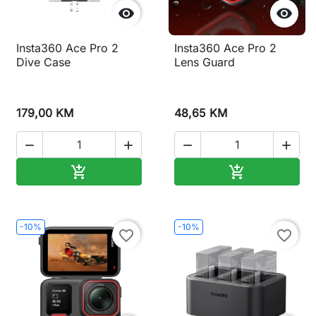


Insta360 Ace Pro 2
Insta360 Ace Pro 2
Dive Case
Lens Guard
179,00 KM
48,65 KM




Dodaj u korpu
Dodaj u korp


-10%
-10%
favorite_border
favorite_border