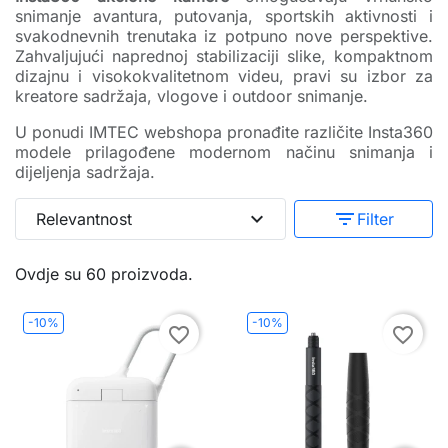
snimanje avantura, putovanja, sportskih aktivnosti i
svakodnevnih trenutaka iz potpuno nove perspektive.
Zahvaljujući naprednoj stabilizaciji slike, kompaktnom
dizajnu i visokokvalitetnom videu, pravi su izbor za
kreatore sadržaja, vlogove i outdoor snimanje.
U ponudi IMTEC webshopa pronađite različite Insta360
modele prilagođene modernom načinu snimanja i
dijeljenja sadržaja.
expand_more
filter_list
Relevantnost
Filter
Ovdje su 60 proizvoda.
-10%
-10%
favorite_border
favorite_border