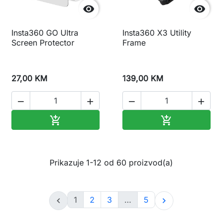


Insta360 GO Ultra
Insta360 X3 Utility
Screen Protector
Frame
27,00 KM
139,00 KM




Dodaj u korpu
Dodaj u korp


Prikazuje 1-12 od 60 proizvod(a)
1
2
3
…
5

