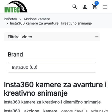
0
search

shopping_cart
menu
Početak
Akcione kamere
Insta360 kamere za avanture i kreativno snimanje
Filtriraj video
Brand
Insta360 kamere za avanture i
kreativno snimanje
Insta360 kamere za kreativno i dinamično snimanje
Insta360 akcione kamere
omogućavaju vrhunsko