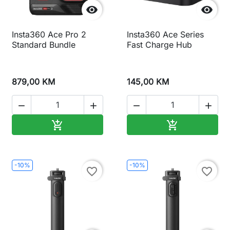


Insta360 Ace Pro 2
Insta360 Ace Series
Standard Bundle
Fast Charge Hub
879,00 KM
145,00 KM




Dodaj u korpu
Dodaj u korp


-10%
-10%
favorite_border
favorite_border