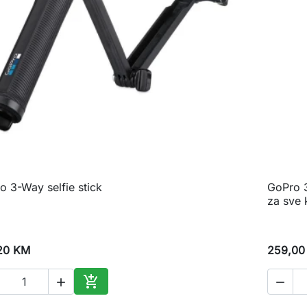
o 3-Way selfie stick
GoPro 3

Brzi pregled
za sve 
20 KM
259,00



Dodaj u korpu