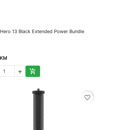
Hero 13 Black Extended Power Bundle

Brzi pregled
 KM


Dodaj u korpu
favorite_border