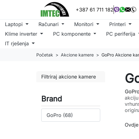
+387 61 711 182
Laptopi
Računari
Monitori
Printeri
Klime inverter
PC komponente
PC periferija
IT rješenja
Početak
Akcione kamere
GoPro Akcione ka
Go
Filtriraj akcione kamere
GoPro
Brand
akcij
vrhun
origi
Ovdje