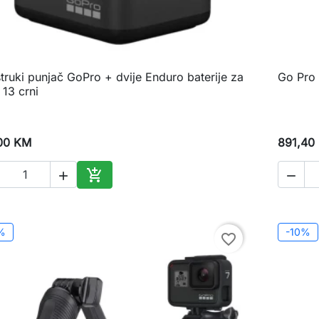
truki punjač GoPro + dvije Enduro baterije za
Go Pro 

Brzi pregled
 13 crni
00 KM
891,40



Dodaj u korpu
%
-10%
favorite_border