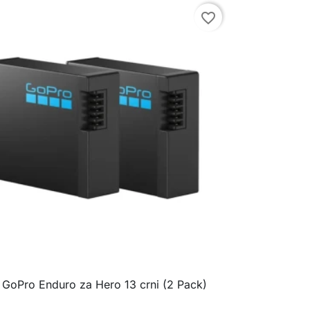
favorite_border
a GoPro Enduro za Hero 13 crni (2 Pack)

Brzi pregled