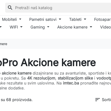
search
Mobiteli
Pametni satovi
Tableti
Fotoapar
WIFI
Gaming
Akcione kamere
Video
mere
Pro Akcione kamere
 akcione kamere
dizajnirane su za avanturiste, sportiste i k
u u pokretu. Sa
4K rezolucijom
,
stabilizacijom slike
i
vodoot
ske rezultate u svim uslovima. Na
imtec.ba
pronađite najno
nalne dodatke.
sort
 su 68 proizvoda.
Sorti