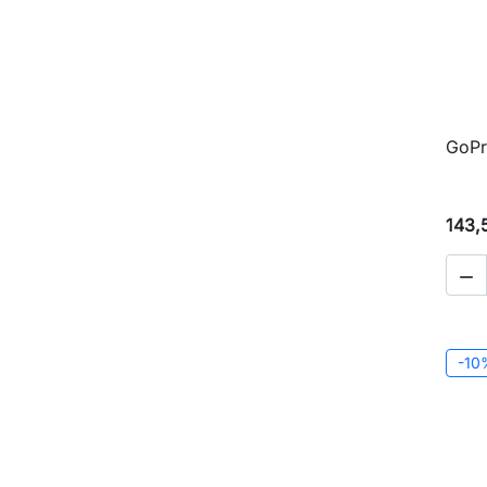
GoPr
143,

-10