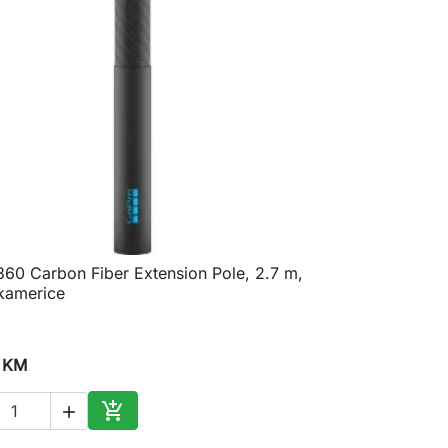
60 Carbon Fiber Extension Pole, 2.7 m,

Brzi pregled
kamerice
 KM


Dodaj u korpu