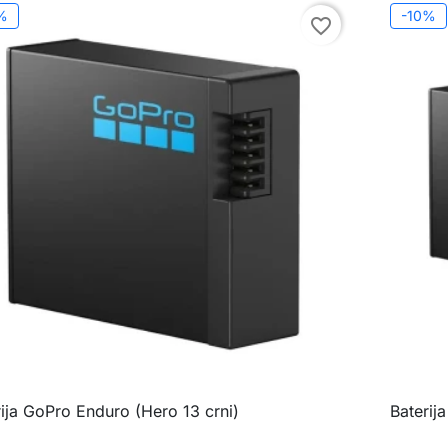
%
-10%
favorite_border
rija GoPro Enduro (Hero 13 crni)
Baterij

Brzi pregled