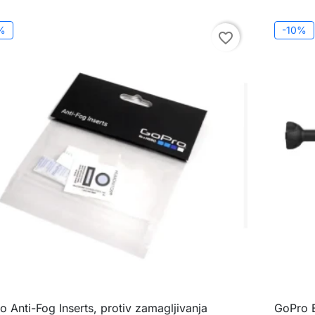
%
-10%
favorite_border
 Anti-Fog Inserts, protiv zamagljivanja
GoPro B

Brzi pregled