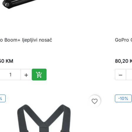
o Boom+ ljepljivi nosač
GoPro 

Brzi pregled
50 KM
80,20 



Dodaj u korpu
%
-10%
favorite_border