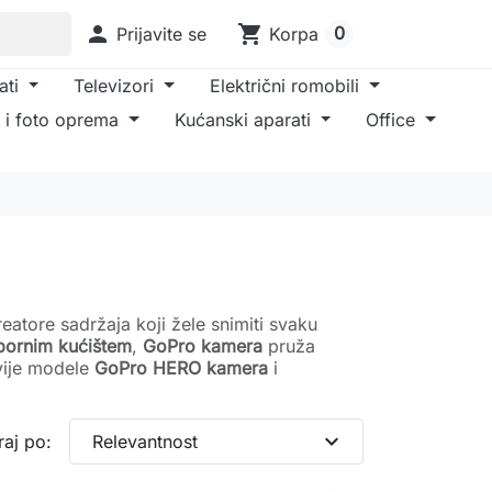

shopping_cart
0
Prijavite se
Korpa
ati
Televizori
Električni romobili
 i foto oprema
Kućanski aparati
Office
reatore sadržaja koji žele snimiti svaku
pornim kućištem
,
GoPro kamera
pruža
vije modele
GoPro HERO kamera
i
expand_more
raj po:
Relevantnost