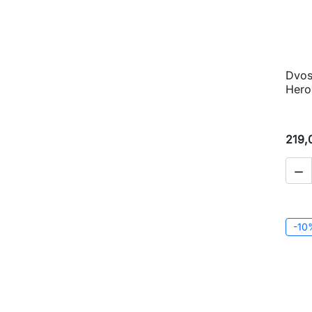
Dvos
Hero
219,

-10