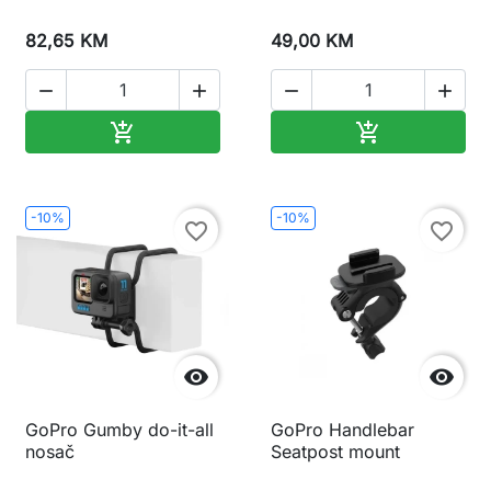
82,65 KM
49,00 KM




Dodaj u korpu
Dodaj u korp


-10%
-10%
favorite_border
favorite_border


GoPro Gumby do-it-all
GoPro Handlebar
nosač
Seatpost mount