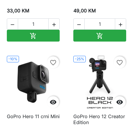
33,00 KM
49,00 KM




Dodaj u korpu
Dodaj u korp


-10%
-25%
favorite_border
favorite_border


GoPro Hero 11 crni Mini
GoPro Hero 12 Creator
Edition