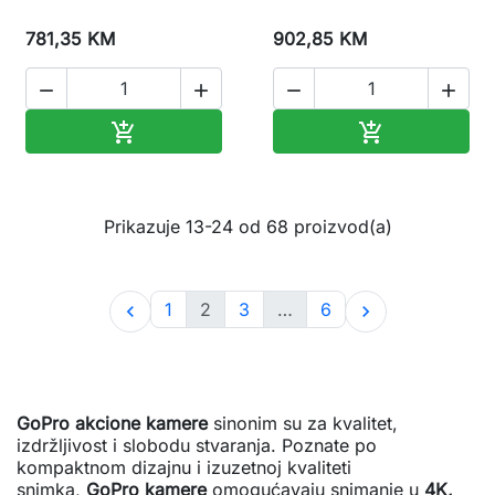
781,35 KM
902,85 KM




Dodaj u korpu
Dodaj u korp


Prikazuje 13-24 od 68 proizvod(a)
1
2
3
…
6


GoPro akcione kamere
sinonim su za kvalitet,
izdržljivost i slobodu stvaranja. Poznate po
kompaktnom dizajnu i izuzetnoj kvaliteti
snimka,
GoPro kamere
omogućavaju snimanje u
4K,