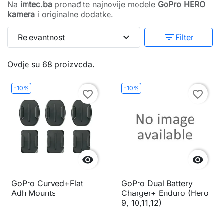
Na
imtec.ba
pronađite najnovije modele
GoPro HERO
kamera
i originalne dodatke.
expand_more
filter_list
Relevantnost
Filter
Ovdje su 68 proizvoda.
-10%
-10%
favorite_border
favorite_border


GoPro Curved+Flat
GoPro Dual Battery
Adh Mounts
Charger+ Enduro (Hero
9, 10,11,12)