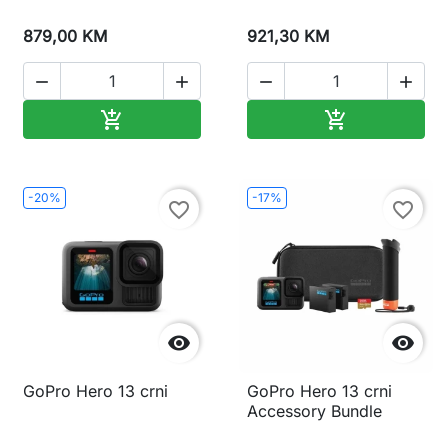
879,00 KM
921,30 KM




Dodaj u korpu
Dodaj u korp


-20%
-17%
favorite_border
favorite_border


GoPro Hero 13 crni
GoPro Hero 13 crni
Accessory Bundle