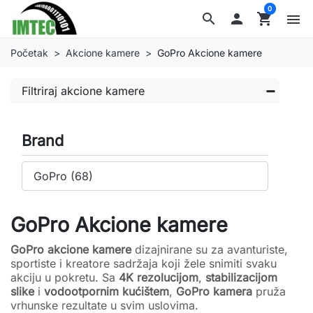
0
search

shopping_cart
menu
Početak
Akcione kamere
GoPro Akcione kamere
Filtriraj akcione kamere
Brand
GoPro Akcione kamere
GoPro akcione kamere
dizajnirane su za avanturiste,
sportiste i kreatore sadržaja koji žele snimiti svaku
akciju u pokretu. Sa
4K rezolucijom
,
stabilizacijom
slike
i
vodootpornim kućištem
,
GoPro kamera
pruža
vrhunske rezultate u svim uslovima.