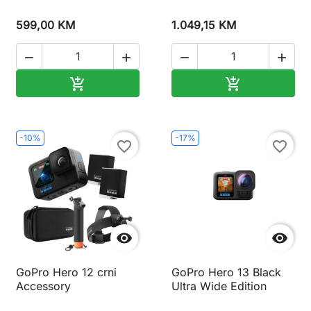
599,00 KM
1.049,15 KM




Dodaj u korpu
Dodaj u korp


-10%
-17%
favorite_border
favorite_border


GoPro Hero 12 crni
GoPro Hero 13 Black
Accessory
Ultra Wide Edition