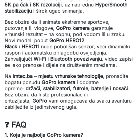
5K pa čak i 8K rezoluciji
, uz naprednu
HyperSmooth
stabilizaciju
i širok ugao snimanja.
Bez obzira da li snimate ekstremne sportove,
putovanja ili vlogove,
GoPro kamera
garantuje
vrhunski rezultat – na kopnu, pod vodom ili u zraku.
Novi modeli poput
GoPro HERO12
Black
i
HERO11
nude poboljšan senzor, veći dinamički
raspon i automatsku prilagodbu osvjetljenja.
Zahvaljujući
Wi-Fi i Bluetooth povezivanju
, video zapisi
se lako prenose i dijele na društvenim mrežama.
Na
imtec.ba – mjestu vrhunske tehnologije
, pronađite
bogatu ponudu
GoPro kamera
i dodatne
opreme:
držači, stabilizatori, futrole, baterije i nosači
.
Bez obzira da li ste profesionalac ili
entuzijasta,
GoPro
vam omogućava da svaku avanturu
zabilježite iz jedinstvenog ugla.
❓
FAQ
1. Koja je najbolja GoPro kamera?