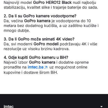
Najnoviji model
GoPro HERO12 Black
nudi najbolju
stabilizaciju, kvalitet slike i trajanje baterije do sada.
2. Da li su GoPro kamere vodootporne?
Da, većina
GoPro kamera
je vodootporna do 10
metara bez dodatnog kućišta, a uz zaštitno kućište i
mnogo dublje.
3. Da li GoPro može snimati 4K video?
Da, svi moderni
GoPro modeli
podržavaju 4K i više
rezolucije uz visoku brzinu kadrova.
4. Gdje kupiti GoPro kameru u BiH?
Najveći izbor
GoPro kamera
i dodatne opreme
pronađite na
imtec.ba
uz mogućnost online
kupovine i dostave širom BiH.
arrow_drop_down
Imtec