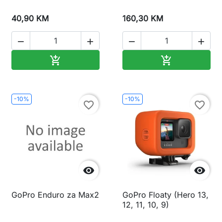
40,90 KM
160,30 KM




Dodaj u korpu
Dodaj u korp


-10%
-10%
favorite_border
favorite_border


GoPro Enduro za Max2
GoPro Floaty (Hero 13,
12, 11, 10, 9)